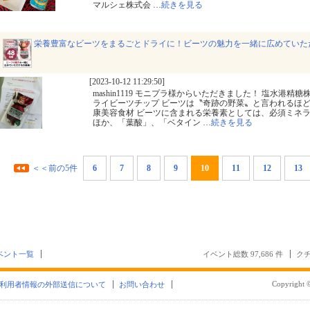
マルシェ株式会
…
続きを見る
栄養豊富なビーツをまるごとドライに！ビーツの魅力を一緒に広めていた
[2023-10-12 11:29:50]
mashin1119 モニプラ様からいただきました！ 塩水港精糖株
ライビーツチップ ビーツは〝奇跡の野菜〟と言われるほ
康美容食材 ビーツに含まれる栄養素としては、必須ミネ
ほか、「葉酸」、「ベタイン
…
続きを見る
＜＜前の5件
6
7
8
9
10
11
12
13
ベント一覧
イベント総数 97,686 件
クチ
Copyright ©
利用者情報の外部送信について
お問い合わせ