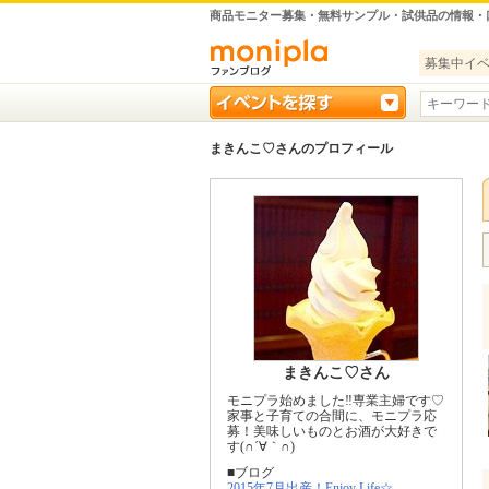
商品モニター募集・無料サンプル・試供品の情報・
募集中イ
まきんこ♡さんのプロフィール
まきんこ♡さん
モニプラ始めました‼︎専業主婦です♡
家事と子育ての合間に、モニプラ応
募！美味しいものとお酒が大好きで
す(∩´∀｀∩)
■ブログ
2015年7月出産！Enjoy Life☆