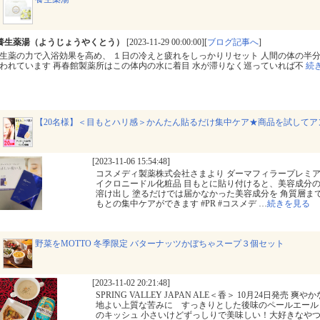
養生薬湯（ようじょうやくとう）
[2023-11-29 00:00:00][
ブログ記事へ
]
生薬の力で入浴効果を高め、 １日の冷えと疲れをしっかりリセット 人間の体の半
われています 再春館製薬所はこの体内の水に着目 水が滞りなく巡っていれば不
続
【20名様】＜目もとハリ感＞かんたん貼るだけ集中ケア★商品を試してア
[2023-11-06 15:54:48]
コスメディ製薬株式会社さまより ダーマフィラープレミア
イクロニードル化粧品 目もとに貼り付けると、美容成分
溶け出し 塗るだけでは届かなかった美容成分を 角質層ま
もとの集中ケアができます #PR #コスメデ
…
続きを見る
野菜をMOTTO 冬季限定 バターナッツかぼちゃスープ３個セット
[2023-11-02 20:21:48]
SPRING VALLEY JAPAN ALE＜香＞ 10月24日発売
地よい上質な苦みに すっきりとした後味のペールエール 
のキッシュ 小さいけどずっしりで美味しい！大好きなやつ ク