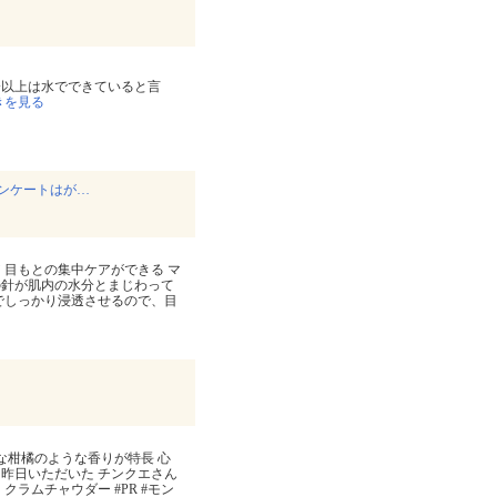
分以上は水でできていると言
きを見る
ンケートはが…
 目もとの集中ケアができる マ
の針が肌内の水分とまじわって
でしっかり浸透させるので、目
 爽やかな柑橘のような香りが特長 心
昨日いただいた チンクエさん
ラムチャウダー #PR #モン