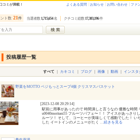
口コミが満載！
よくある質問
お知らせ
お問い合わせ
ファ
21
ベント数
件
当選者数
1,715,654
名
クチコミ総数
17,383,196
件
投稿履歴一覧
すべて
|
カキコミ
|
ブログ
|
画像
|
動画
|
インスタ
野菜をMOTTO ベジもっとスープ4個 クリスマスバスケット
[2023-12-08 20:29:14]
駅前に用事があったので 時間潰しと言うなの 優雅な時間
u0040moritani55 フルーツパフェ〜！！ アイスがあっ
ルーツ！ そして、コーヒーが美味しくて感動でした！ い
した イートインのメニューがたく
…
続きを見る
養生薬湯