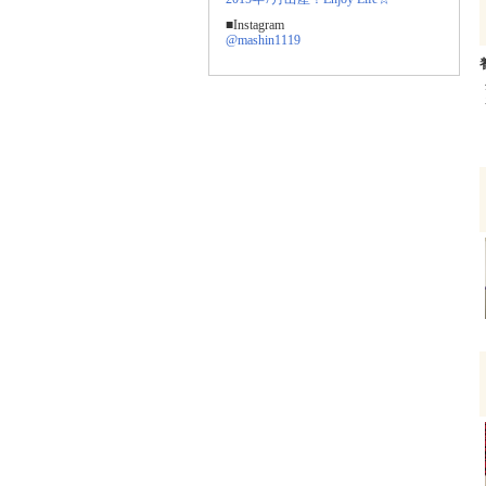
■Instagram
@mashin1119