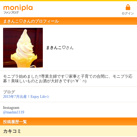
ログイン
まきんこ♡さんのプロフィール
まきんこ♡
さん
モニプラ始めました‼︎専業主婦です♡家事と子育ての合間に、モニプラ応
募！美味しいものとお酒が大好きです(∩´∀｀∩)
ブログ
2015年7月出産！Enjoy Life☆
Instagram
@mashin1119
投稿履歴一覧
カキコミ