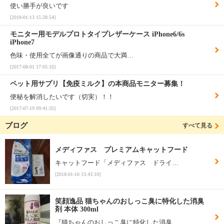
使い勝手が良いです
[2018-01-13 15:28:54]
モニター用モデルプロトタイプレザーケース iPhone6/6s
iPhone7
色味・使用全てが画像通りの商品で大満…
[2017-08-01 17:05:16]
ペット用サプリ【免疫ミルク】の本商品モニター募集！
便秘を解消したいです（切実）！！
[2017-07-19 09:41:35]
ブログ
すべて見る
メディファス プレミアムキャットフード
キャットフード「メディファス ドライ…
[2018-01-10 13:43:10]
笑顔逸品 猫ちゃんのおしっこ臭に特化した消臭
剤 本体 300ml
『猫ちゃんのおしっこ臭に特化した消臭…