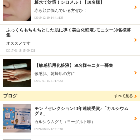
粧水で対策！シロメル！【10名様】
赤ら顔に悩んでいる方ぜひ！
[2019-12-19 14:41:13]
ふっくらもちもちとした肌に導く美白化粧液♪モニター50名様募
集
オススメです
[2017-01-18 15:09:22]
【敏感肌用化粧液】50名様モニター募集
敏感肌、乾燥肌の方に
[2017-01-15 21:17:26]
ブログ
すべて見る
モンドセレクション13年連続受賞♪「カルシウム
グミ」
カルシウムグミ（ヨーグルト味）
[2026-08-05 12:41:39]