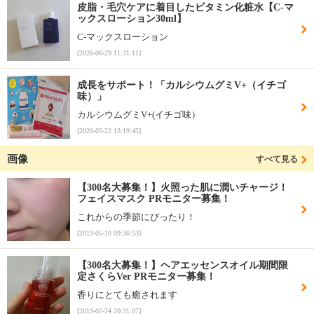
皮脂・毛穴ケアに着目したビタミン化粧水【C-マ
ックスローション30ml】
C-マックスローション
[2026-06-29 11:31:11]
成長をサポート！「カルシウムグミV+（イチゴ
味）」
カルシウムグミV+(イチゴ味）
[2026-05-22 13:19:45]
画像
すべて見る
【300名大募集！】火照った肌に潤いチャージ！
フェイスマスク PRモニター募集！
これからの季節にぴったり！
[2019-05-10 09:36:53]
【300名大募集！】ヘアエッセンスオイル期間限
定さくらVer PRモニター募集！
香りにとても癒されます
[2019-02-24 20:31:07]