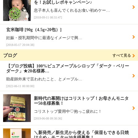
を！お試しレポキャンペーン♪
息子本人も喜んでくれるお食い初めケー…
[2018-09-11 08:55:47]
玄米珈琲 [90g（4.5g×20包）]
妊娠・授乳期間中に最適なイメージで興…
[2018-05-17 20:04:38]
ブログ
すべて見る
【ブログ投稿】100%ピュアメープルシロップ「ダーク・ベリー
ダーク」★20名様募…
助産師外来で言われたこと、とメープル…
[2022-06-11 00:00:00]
新時代の幕開けはコリストップ！お母さんモニタ
ー50名様募集！
コリストップ愛用中♡抱っこ疲れに！
[2019-06-08 09:30:36]
＼新発売／新生児から使える「保湿もできる日焼
け止め」モニター30名様募集！