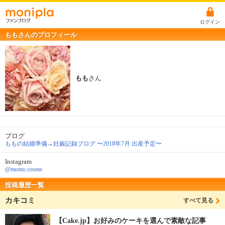
ログイン
ももさんのプロフィール
もも
さん
ブログ
ももの結婚準備→妊娠記録ブログ 〜2018年7月 出産予定〜
Instagram
@momo.cosme
投稿履歴一覧
カキコミ
すべて見る
【Cake.jp】お好みのケーキを選んで素敵な記事