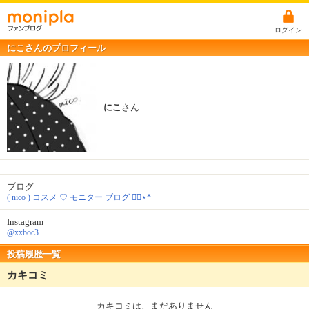
ログイン
にこさんのプロフィール
にこ
さん
ブログ
( nico ) コスメ ♡ モニター ブログ ◡̈⃝︎⋆︎*
Instagram
@xxboc3
投稿履歴一覧
カキコミ
カキコミは、まだありません