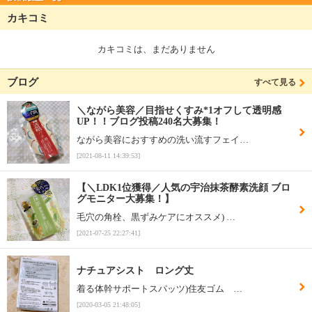
カキコミ
カキコミは、まだありません
ブログ
すべて見る
＼ながら美容／目指せくすみ*1オフして透明感
UP！！ブログ投稿240名大募集！
ながら美容におすすめの洗い流すフェイ…
[2021-08-11 14:39:53]
【＼LDK1位獲得／人気の宇治抹茶酵素洗顔 ブロ
グモニター大募集！】
毛穴の角栓、黒ずみケアにオススメ) …
[2021-07-25 22:27:41]
ナチュアシスト ロング丈
着る体幹サポートスパッツ)住友ゴム …
[2020-03-05 21:48:05]