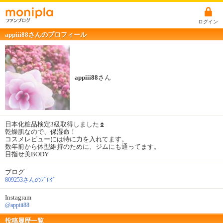
ログイン
appiii88さんのプロフィール
appiii88
さん
日本化粧品検定3級取得しました⏫
乾燥肌なので、保湿命！
コスメレビューには特に力を入れてます。
数年前から体型維持のために、ジムにも通ってます。
目指せ美BODY
ブログ
809253さんのﾌﾞﾛｸﾞ
Instagram
@appiii88
投稿履歴一覧