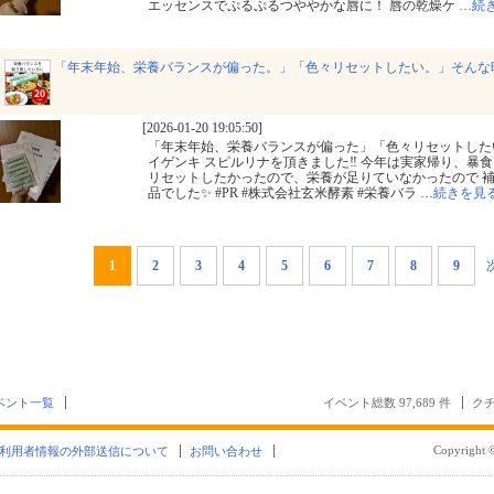
エッセンスでぷるぷるつややかな唇に！ 唇の乾燥ケ
…
続
「年末年始、栄養バランスが偏った。」「色々リセットしたい。」そんな
[2026-01-20 19:05:50]
「年末年始、栄養バランスが偏った」「色々リセットした
イゲンキ スピルリナを頂きました‼️ 今年は実家帰り、暴
リセットしたかったので、栄養が足りていなかったので 
品でした✨ #PR #株式会社玄米酵素 #栄養バラ
…
続きを見
1
2
3
4
5
6
7
8
9
ベント一覧
イベント総数 97,689 件
クチ
Copyright ©
利用者情報の外部送信について
お問い合わせ