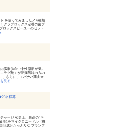
 を使ってみました🪥 6種類
！ クラプロックス定番の歯ブ
クラプロックスビーユーのセット
る
肪内臓脂肪血中中性脂肪が気に
＜エラグ酸＞が肥満気味の方の
圧に、さらに、＜バナバ葉由来
きを見る
20名様募…
チャージ 私史上、最高の”キ
ン酸※1をマイクロニードル（微
美容成分たっぷりな プランプ