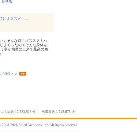
きを見る
時にオススメ！…
い」そんな時にオススメ！ハ
食しまくったのでそんな身体を
補う事が簡単に出来て最高の商
る
次の5件＞＞
コミ総数 17,383,518 件
当選者数 1,715,675 名
 2008-2026 Allied Architects, Inc. All Rights Reserved.