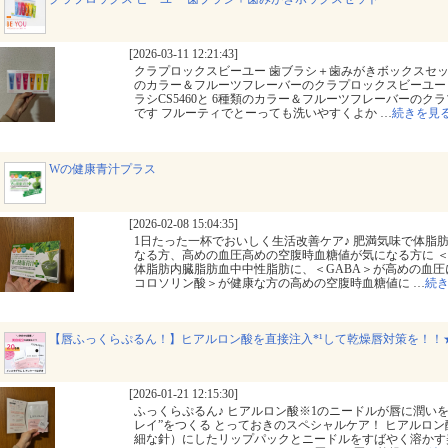
[2026-03-11 12:21:43]
クラプロックスビーユー 歯ブラシ＋歯みがきボックスセット
のカラー＆フルーツフレーバーのクラプロックスビーユー
ラシCS5460と 6種類のカラー＆フルーツフレーバーの
です フルーティでとーっても洗いやすくよか
…
続きを見
Wの健康青汁プラス
[2026-02-08 15:04:35]
1日たった一杯でおいしく生活改善ケア♪ 肥満気味で体脂
なる方、高めの血圧高めの空腹時血糖値が気になる方に 
体脂肪内臓脂肪血中中性脂肪に、＜GABA＞が高めの血
コロソリン酸＞が健康な方の高めの空腹時血糖値に
…
続
【唇ふっくらぷるん！】ヒアルロン酸を直接注入*¹して乾燥唇対策を！！★
[2026-01-21 12:15:30]
ふっくらぷるん♪ ヒアルロン酸※1のニードルが唇に潤いを
レイ”をつくる とっておきのスペシャルケア！ ヒアルロ
細な針）にしたリップパックとニードルをすばやく溶かす