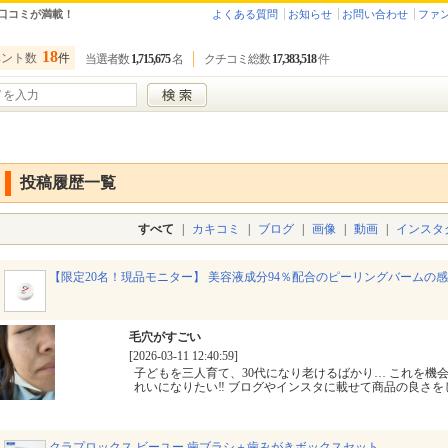
口コミが満載！
よくある質問
お知らせ
お問い合わせ
ファ
18
ベント数
件
当選者数
1,715,675
名
クチコミ総数
17,383,518
件
投稿履歴一覧
すべて
|
カキコミ
|
ブログ
|
画像
|
動画
|
インスタ
【限定20名！現品モニター】 美容液成分94％配合のピーリングバームの感
毛穴がすごい
[2026-03-11 12:40:59]
子どもを三人育て、30代になり老けるばかり… これを機
れいになりたい‼︎ ブログやインスタに載せて商品の良さ
クラプロックス ビーユー 歯ブラシ＋歯みがきボックスセット