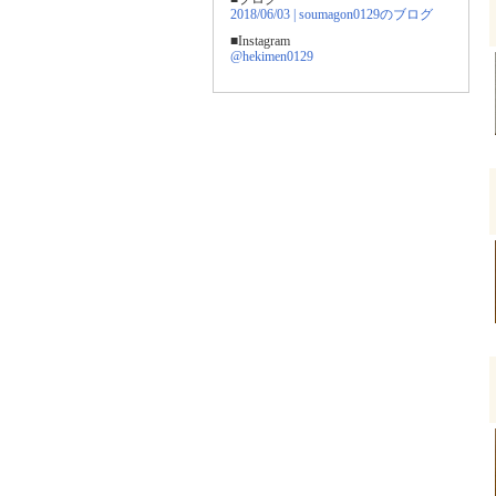
2018/06/03 | soumagon0129のブログ
■Instagram
@hekimen0129