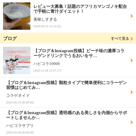
レビュー大募集！話題のアフリカマンゴノキ配合
で手軽に青汁ダイエット！
美味しすぎる
[2020-04-13 14:25:45]
ブログ
すべて見る
【ブログ＆Instagram投稿】ピーチ味の濃厚コラ
ーゲンドリンクでうるおいをサ…
ハピコラ10000
[2025-11-09 23:47:27]
【ブログ＆Instagram投稿】顆粒タイプで簡単便利にコラーゲン
習慣はじめてみ…
コラゲネイド
[2025-05-14 00:00:00]
【ブログ＆Instagram投稿】透明感のある美しさを内側からサポ
ートしませんか…
ハピコラサプリ
[2025-03-28 00:00:00]