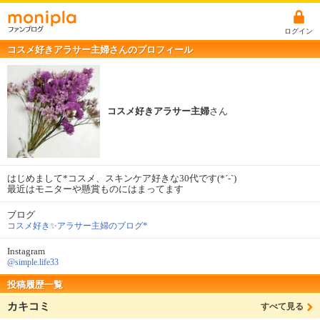
ログイン
コスメ好きアラサー主婦さんのプロフィール
コスメ好きアラサー主婦
さん
はじめまして*コスメ、スキンケア好きな30代です(*´-`)
最近はモニターや懸賞ものにはまってます
ブログ
コスメ好き✨アラサー主婦のブログ*
Instagram
@simple.life33
投稿履歴一覧
カキコミ
すべて見る