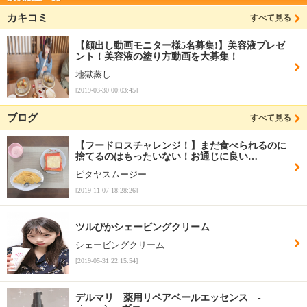
カキコミ
すべて見る
【顔出し動画モニター様5名募集!】美容液プレゼ
ント！美容液の塗り方動画を大募集！
地獄蒸し
[2019-03-30 00:03:45]
ブログ
すべて見る
【フードロスチャレンジ！】まだ食べられるのに
捨てるのはもったいない！お通じに良い…
ピタヤスムージー
[2019-11-07 18:28:26]
ツルぴかシェービングクリーム
シェービングクリーム
[2019-05-31 22:15:54]
デルマリ 薬用リペアベールエッセンス -