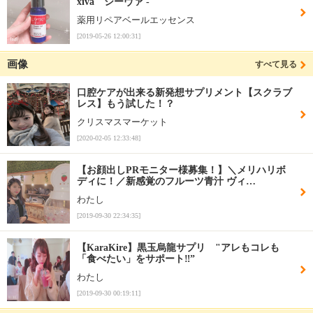
xiva シーヴァ -
薬用リペアベールエッセンス
[2019-05-26 12:00:31]
画像
すべて見る
口腔ケアが出来る新発想サプリメント【スクラブ
レス】もう試した！？
クリスマスマーケット
[2020-02-05 12:33:48]
【お顔出しPRモニター様募集！】＼メリハリボ
ディに！／新感覚のフルーツ青汁 ヴィ…
わたし
[2019-09-30 22:34:35]
【KaraKire】黒玉烏龍サプリ "アレもコレも
「食べたい」をサポート‼”
わたし
[2019-09-30 00:19:11]