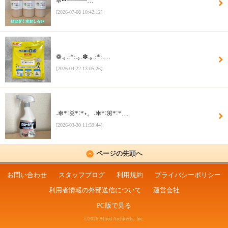
✼••┈┈┈┈┈…
[2026-07-08 10:42:12]
❁.｡.:*:.｡.✽.｡.:*:.…
[2026-04-22 13:05:26]
˖✻*˸ꕤ*˸*⋆。˖✻*˸ꕤ*˸*…
[2026-03-30 11:59:44]
ページの先頭へ
お問い合わせ
スタッフブログ
利用規約
プライバシーポリシー
利用者情報の外部送信について
運営会社
PC版で見る
©2026 Allied Architects, Inc.