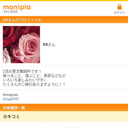
ログイン
BBさんのプロフィール
BB
さん
2児の育児奮闘中です！
食べること、遊ぶこと、美容などなど
いろいろ楽しみたいです♪
たくさんのご縁がありますように！！
Instagram
@mga0103
投稿履歴一覧
カキコミ