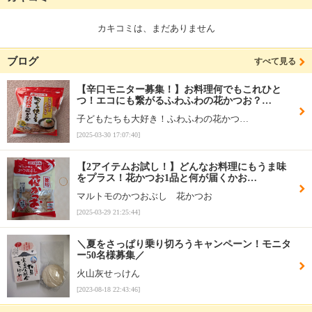
カキコミは、まだありません
ブログ
すべて見る
【辛口モニター募集！】お料理何でもこれひと
つ！エコにも繋がるふわふわの花かつお？…
子どもたちも大好き！ふわふわの花かつ…
[2025-03-30 17:07:40]
【2アイテムお試し！】どんなお料理にもうま味
をプラス！花かつお1品と何が届くかお…
マルトモのかつおぶし 花かつお
[2025-03-29 21:25:44]
＼夏をさっぱり乗り切ろうキャンペーン！モニタ
ー50名様募集／
火山灰せっけん
[2023-08-18 22:43:46]