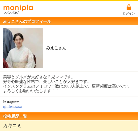
ログイン
みえこさんのプロフィール
みえこ
さん
美容とグルメが大好きな２児ママです。
好奇心旺盛な性格で、楽しいことが大好きです。
インスタグラムのフォロワー数は2000人以上で、更新頻度は高いです。
よろしくお願いいたします！！
Instagram
@miekosasa
投稿履歴一覧
カキコミ