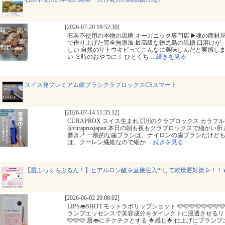
[2026-07-20 19:52:30]
石灰不使用の本物の黒糖 オーガニック専門店 ▶️魂の商材屋◀
で作り上げた完全無添加 最高級な徳之島の黒糖 口溶けが
しい 自然のサトウキビってこんなに美味しんだと実感しま
い ３時のおやつに！ ひとくち
…
続きを見る
スイス発プレミアム歯ブラシクラプロックスCSスマート
[2026-07-14 11:35:12]
CURAPROX スイス生まれ🇨🇭のクラブロックス カラフ
@curaproxjapan 本日の朝も夜もクラプロックスで細か
磨き🪥 一般的な歯ブラシは、ナイロンの歯ブラシだけども
は、クーレン繊維なので細か
…
続きを見る
【唇ふっくらぷるん！】ヒアルロン酸を直接注入*¹して乾燥唇対策を！！★
[2026-06-02 20:08:02]
LIPS👄SHOT モットラボリップショット 🩷🩷🩷🩷🩷🩷🩷
ランプエッセンスで美容成分をダイレクトに浸透させるリップエステ 
🩷🩷🩷 唇👄にチクチクとする 🌟感じ🌟 仕上げにプ