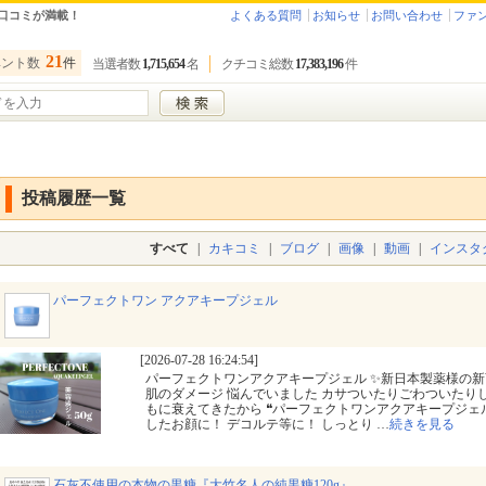
口コミが満載！
よくある質問
お知らせ
お問い合わせ
ファ
21
ベント数
件
当選者数
1,715,654
名
クチコミ総数
17,383,196
件
投稿履歴一覧
すべて
|
カキコミ
|
ブログ
|
画像
|
動画
|
インスタ
パーフェクトワン アクアキープジェル
[2026-07-28 16:24:54]
パーフェクトワンアクアキープジェル ✨新日本製薬様の新
肌のダメージ 悩んでいました カサついたりごわついたり
もに衰えてきたから ❝パーフェクトワンアクアキープジェ
したお顔に！ デコルテ等に！ しっとり
…
続きを見る
石灰不使用の本物の黒糖『大竹名人の純黒糖120g』