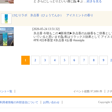
と さらにしっとりといい感じ💁 🍀ぷ
…
続きを見る
けむりラボ 氷点香（ひょうてんか） アイスミントの香り
[2026-05-24 13:51:32]
氷点香 今朝もこの◀️新発売▶️氷点香のお線香をご供養と
いていると思います💁 夜はリラックス効果として アイ
#PR #日本香堂 #氷点香 #お香 #monipla
1
2
3
4
5
6
7
8
9
ベント一覧
イベント総数 97,686 件
クチ
Copyright ©
利用者情報の外部送信について
お問い合わせ