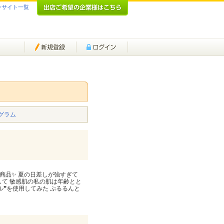
ンサイト一覧
グラム
商品✨ 夏の日差しが強すぎて
して 敏感肌の私の肌は年齢とと
ル❞を使用してみた ぷるるんと