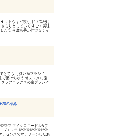
️ サトウキビ絞り汁100%だけ
、さらりとしていて すごく美味
した🤔 何度も手が伸びるくら
ルでとても 可愛い歯ブラシ🪥
い所まで磨けちゃう オススメな歯
 クラブロックスの歯ブラシ🪥
20名様募…
🩷🩷🩷🩷 マイクロニードル&プ
🩷🩷🩷🩷🩷🩷🩷🩷
ランプエッセンスでマッサージしたあ