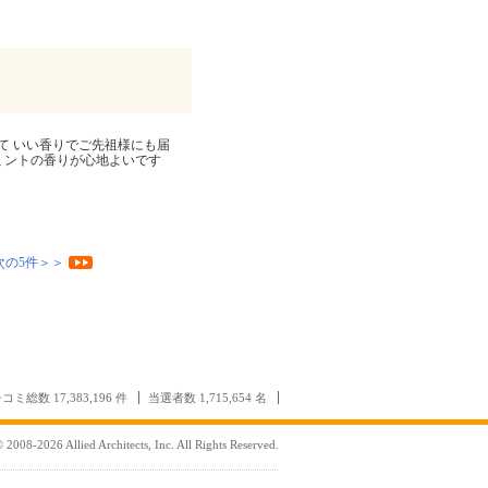
して いい香りでご先祖様にも届
スミントの香りが心地よいです
次の5件＞＞
コミ総数 17,383,196 件
当選者数 1,715,654 名
 2008-2026 Allied Architects, Inc. All Rights Reserved.