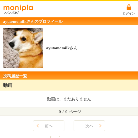
ログイン
ayutomomilkさんのプロフィール
ayutomomilk
さん
投稿履歴一覧
動画
動画は、まだありません
0
/
0
ページ
前へ
次へ