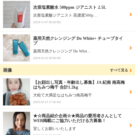
次亜塩素酸水 500ppm ジアニスト 2.5L
次亜塩素酸ジアニスト 高濃度500p…
[2024-11-07 00:00:00]
薬用天然クレンジング Do White+ チューブタイ
プ
薬用天然クレンジング Do Whit…
[2024-10-16 00:00:00]
画像
すべて見る
【お顔出し写真・年齢出し募集】JA 紀南 南高梅
はちみつ梅干 合計1.2kg
大粒て大満足なはちみつ南高梅干
[2025-02-23 17:56:44]
★☆商品紹介企画☆★商品の愛用者さんとして
WEB掲載にご協力いただける方募集！
宜しくお願いいたします