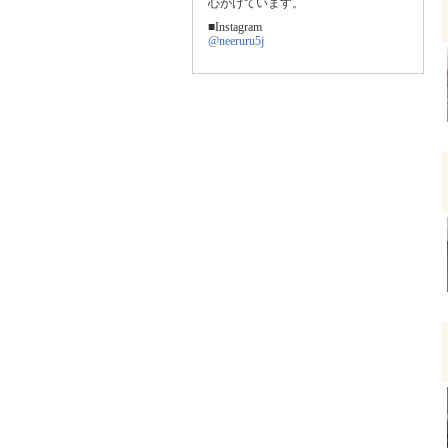
心がけています。
■Instagram
@neeruru5j