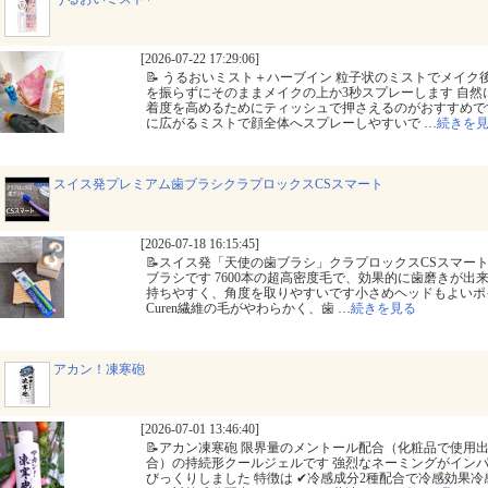
[2026-07-22 17:29:06]
📝 うるおいミスト＋ハーブイン 粒子状のミストでメイク
を振らずにそのままメイクの上か3秒スプレーします 自
着度を高めるためにティッシュで押さえるのがおすすめで
に広がるミストで顔全体へスプレーしやすいで
…
続きを
スイス発プレミアム歯ブラシクラプロックスCSスマート
[2026-07-18 16:15:45]
📝スイス発「天使の歯ブラシ」クラプロックスCSスマー
ブラシです 7600本の超高密度毛で、効果的に歯磨きが出
持ちやすく、角度を取りやすいです小さめヘッドもよいポ
Curen繊維の毛がやわらかく、歯
…
続きを見る
アカン！凍寒砲
[2026-07-01 13:46:40]
📝アカン凍寒砲 限界量のメントール配合（化粧品で使用
合）の持続形クールジェルです 強烈なネーミングがイン
びっくりしました 特徴は ✔冷感成分2種配合で冷感効果冷