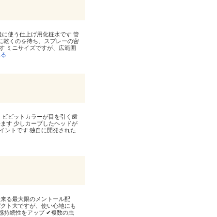
後に使う仕上げ用化粧水です 管
然に乾くのを待ち、スプレーの密
す ミニサイズですが、広範囲
見る
ト ビビットカラーが目を引く歯
来ます 少しカーブしたヘッドが
イントです 独自に開発された
出来る最大限のメントール配
パクト大ですが、使い心地にも
感持続性をアップ ✔複数の虫