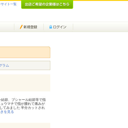
ンサイト一覧
グラム
デン結節、ブシャール結節等で指
リュウマチで指が腫れて痛みが
してみました 半分カットされ
続きを見る