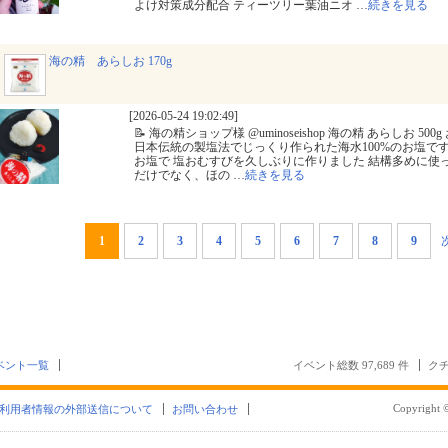
よけ対策成分配合 ティーツリー葉油ニオ
…
続きを見る
海の精 あらしお 170g
[2026-05-24 19:02:49]
📝 海の精ショップ様 @uminoseishop 海の精 あらしお 
日本伝統の製塩法でじっくり作られた海水100%のお塩で
お塩で 塩おむすびを久しぶりに作りました 結構多めに使
だけでなく、ほの
…
続きを見る
1
2
3
4
5
6
7
8
9
ベント一覧
イベント総数 97,689 件
クチ
Copyright ©
利用者情報の外部送信について
お問い合わせ