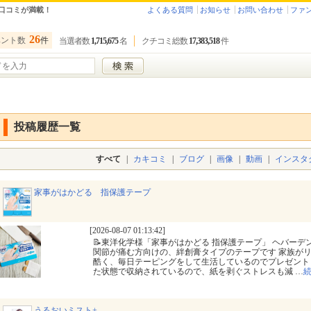
口コミが満載！
よくある質問
お知らせ
お問い合わせ
ファ
26
ベント数
件
当選者数
1,715,675
名
クチコミ総数
17,383,518
件
投稿履歴一覧
すべて
|
カキコミ
|
ブログ
|
画像
|
動画
|
インスタ
家事がはかどる 指保護テープ
[2026-08-07 01:13:42]
📝東洋化学様「家事がはかどる 指保護テープ」 ヘバー
関節が痛む方向けの、絆創膏タイプのテープです 家族が
酷く、毎日テーピングをして生活しているのでプレゼント
た状態で収納されているので、紙を剥ぐストレスも減
…
うるおいミスト+