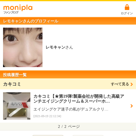
ログイン
レモキャンさんのプロフィール
レモキャン
さん
投稿履歴一覧
カキコミ
すべて見る
カキコミ【★第19弾!製薬会社が開発した高級ア
ンチエイジングクリーム＆スーパーホ…
エイジングケア迷子の私がデュアルクリ…
[2021-09-19 22:12:34]
2
/
2
ページ