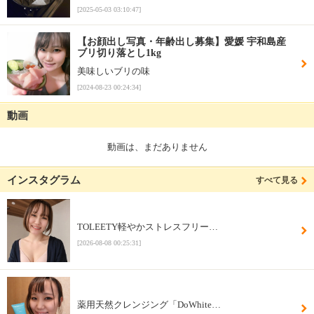
[2025-05-03 03:10:47]
【お顔出し写真・年齢出し募集】愛媛 宇和島産
ブリ切り落とし1kg
美味しいブリの味
[2024-08-23 00:24:34]
動画
動画は、まだありません
インスタグラム
すべて見る
⁡TOLEETY軽やかストレスフリー…
[2026-08-08 00:25:31]
薬用天然クレンジング「DoWhite…