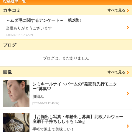
投稿履歴一覧
カキコミ
すべて見る
～ムダ毛に関するアンケート～ 第2弾!!
当選ありがとうございます
[2025-07-14 15:35:22]
ブログ
ブログは、まだありません
画像
すべて見る
シミキールナイトバームの”発売前先行モニタ
ー”募集♡
肌悩み
[2025-08-03 12:49:54]
【お顔出し写真・年齢出し募集】北欧ノルウェー
産網干子持ちししゃも 1.5kg
手軽で沢山で美味しい！