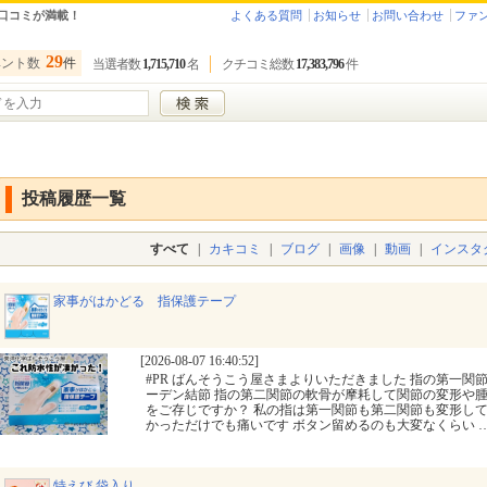
口コミが満載！
よくある質問
お知らせ
お問い合わせ
ファ
29
ベント数
件
当選者数
1,715,710
名
クチコミ総数
17,383,796
件
投稿履歴一覧
すべて
|
カキコミ
|
ブログ
|
画像
|
動画
|
インスタ
家事がはかどる 指保護テープ
[2026-08-07 16:40:52]
#PR ばんそうこう屋さまよりいただきました 指の第一関
ーデン結節 指の第二関節の軟骨が摩耗して関節の変形や
をご存じですか？ 私の指は第一関節も第二関節も変形し
かっただけでも痛いです ボタン留めるのも大変なくらい
特えび 袋入り