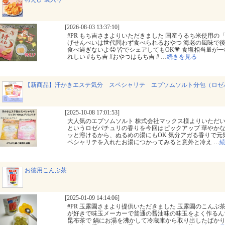
[2026-08-03 13:37:10]
#PR もち吉さまよりいただきました 国産うるち米使用の
げせんべいは世代問わず食べられるおやつ 海老の風味で
食べ過ぎないよ🤤 皆でシェアしてもOK💗 食塩相当量が
れしい #もち吉 #おやつはもち吉 #
…
続きを見る
【新商品】汗かきエステ気分 スペシャリテ エプソムソルト分包（ロゼ
[2025-10-08 17:01:53]
大人気のエプソムソルト 株式会社マックス様よりいただい
というロゼパチュリの香りを今回はピックアップ 華やかな
ッと溶けるから、ぬるめの湯にもOK 気分アガる香りで元気
ペシャリテを入れたお湯につかってみると意外と冷え
…
お徳用こんぶ茶
[2025-01-09 14:14:06]
#PR 玉露園さまより提供いただきました 玉露園のこんぶ
が好きで味玉メーカーで普通の醤油味の味玉をよく作るん
昆布茶で 鍋にお湯を沸かして冷蔵庫から取り出したばかりの