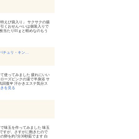
「特えび袋入り」 サクサクの揚
後引くおせんべいは個装入りで
一枚当たり01ｇと軽めなのもう
パチュリ・キン…
て使ってみました 疲れにいい
ローズピンクの湯で半身浴 サ
回復🌹 汗かきエステ気分ス
続きを見る
茶で味玉を作ってみました 味玉
ですが、さすがに飽きたので
卵を約7分30秒茹でます 白