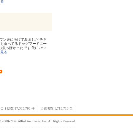
見る
ワン達にあげてみました チキ
つも食べてるドッグフードに一
お魚っぽかったです 先にいつ
を見る
コミ総数 17,383,796 件
当選者数 1,715,710 名
 2008-2026 Allied Architects, Inc. All Rights Reserved.