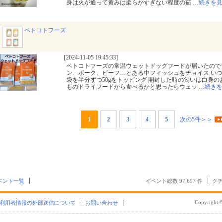
身は火が通って黄みは柔らかすぎない程度の茹
…
続きを
ペトコトフーズ
[2024-11-05 19:45:33]
ペトコトフーズの常温ウェットドッグフードが届いたので
ン、ポーク、ビーフ…とある中フィッシュをチョイス い
袋を半分ずつ50gをトッピング 開封した時の匂いは白身の
ものドライフードから食べるかと思ったらウェッ
…
続き
1
2
3
4
5
次の5件＞＞
ベント一覧
イベント総数 97,697 件
クチ
Copyright ©
利用者情報の外部送信について
お問い合わせ