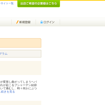
ンサイト一覧
グラム
節が変形し曲がってしまうヘバ
腫れが起こるブシャーデン結節
ていて痛むし、時々何かにぶつ
…
続きを見る