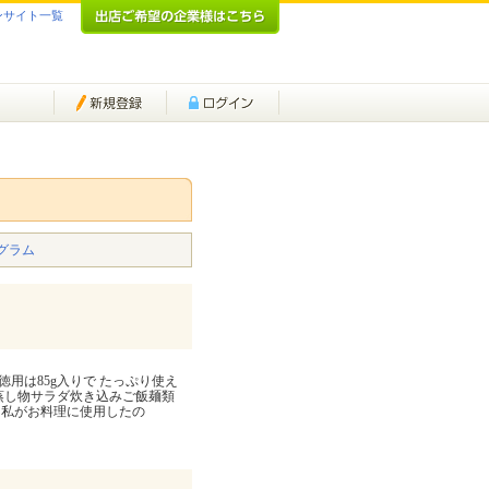
ンサイト一覧
グラム
徳用は85g入りで たっぷり使え
物蒸し物サラダ炊き込みご飯麺類
 私がお料理に使用したの