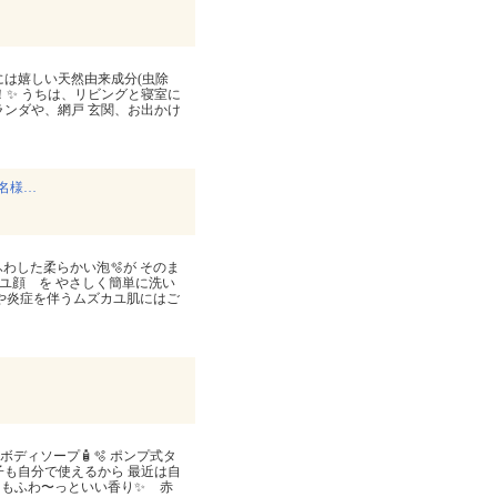
には嬉しい天然由来成分(虫除
よ！✨ うちは、リビングと寝室に
ランダや、網戸 玄関、お出かけ
0名様…
ふわした柔らかい泡🫧が そのま
ユ顔 を やさしく簡単に洗い
疹や炎症を伴うムズカユ肌にはご
UTA ボディソープ🧴🫧 ポンプ式タ
子も自分で使えるから 最近は自
りもふわ〜っといい香り✨ 赤