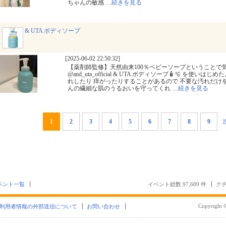
ちゃんの敏感
…
続きを見る
& UTA ボディソープ
[2025-06-02 22:50:32]
【薬剤師監修】天然由来100％ベビーソープということで
@and_uta_official & UTA ボディソープ🧴🫧 を使い
れしたり 痒がったりすることがあるので 不要な汚れだけ
んの繊細な肌のうるおいを守ってくれ
…
続きを見る
1
2
3
4
5
6
7
8
9
ベント一覧
イベント総数 97,689 件
クチ
Copyright ©
利用者情報の外部送信について
お問い合わせ