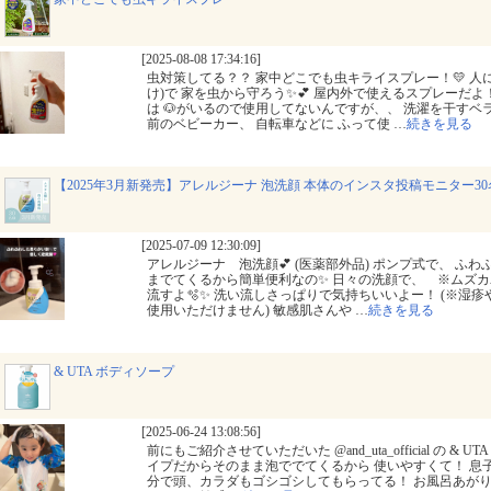
[2025-08-08 17:34:16]
虫対策してる？？ 家中どこでも虫キライスプレー！💛 人
け)で 家を虫から守ろう✨💕 屋内外で使えるスプレーだ
は 🐶がいるので使用してないんですが、、 洗濯を干すベ
前のベビーカー、 自転車などに ふって使
…
続きを見る
【2025年3月新発売】アレルジーナ 泡洗顔 本体のインスタ投稿モニター3
[2025-07-09 12:30:09]
アレルジーナ 泡洗顔💕 (医薬部外品) ポンプ式で、 ふわ
までてくるから簡単便利なの✨ 日々の洗顔で、 ※ムズカ
流すよ🫧✨ 洗い流しさっぱりで気持ちいいよー！ (※湿
使用いただけません) 敏感肌さんや
…
続きを見る
& UTA ボディソープ
[2025-06-24 13:08:56]
前にもご紹介させていただいた @and_uta_official の & 
イプだからそのまま泡ででてくるから 使いやすくて！ 息
分で頭、カラダもゴシゴシしてもらってる！ お風呂あが