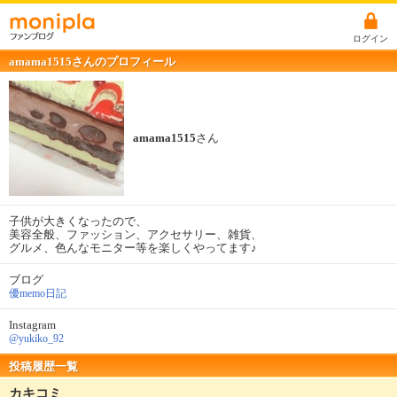
ログイン
amama1515さんのプロフィール
amama1515
さん
子供が大きくなったので、
美容全般、ファッション、アクセサリー、雑貨、
グルメ、色んなモニター等を楽しくやってます♪
ブログ
優memo日記
Instagram
@yukiko_92
投稿履歴一覧
カキコミ