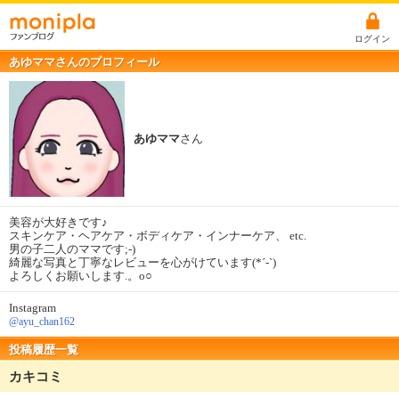
ログイン
あゆママさんのプロフィール
あゆママ
さん
美容が大好きです♪
スキンケア・ヘアケア・ボディケア・インナーケア、 etc.
男の子二人のママです;-)
綺麗な写真と丁寧なレビューを心がけています(*´-`)
よろしくお願いします.。o○
Instagram
@ayu_chan162
投稿履歴一覧
カキコミ