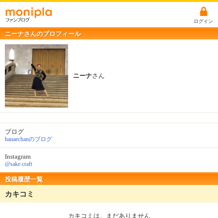
ログイン
ニーナさんのプロフィール
ニーナ
さん
ブログ
hanaechanのブログ
Instagram
@sake.craft
投稿履歴一覧
カキコミ
カキコミは、まだありません