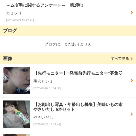
～ムダ毛に関するアンケート～ 第2弾!!
カミソリ
[2025-07-09 15:42:41]
ブログ
ブログは、まだありません
画像
すべて見る
【先行モニター】”発売前先行モニター”募集♡
毛穴とシミ
[2025-09-07 13:54:38]
【お顔出し写真・年齢出し募集】美味いもの市
やさいだし 6本セット
やさいだし
[2025-08-28 18:24:41]