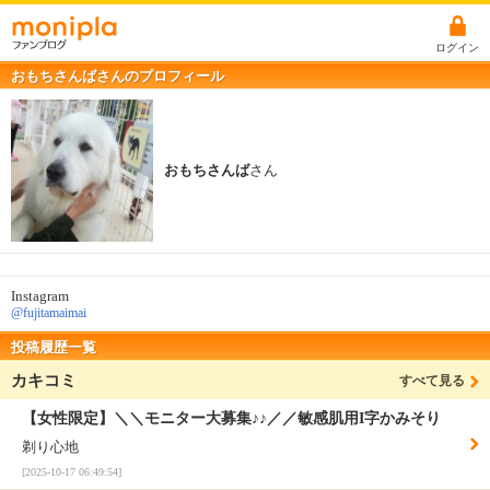
ログイン
おもちさんばさんのプロフィール
おもちさんば
さん
Instagram
@fujitamaimai
投稿履歴一覧
カキコミ
すべて見る
【女性限定】＼＼モニター大募集♪♪／／敏感肌用I字かみそり
剃り心地
[2025-10-17 06:49:54]