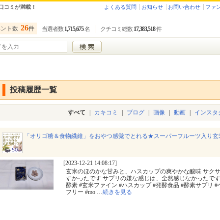
口コミが満載！
よくある質問
お知らせ
お問い合わせ
ファ
26
ベント数
件
当選者数
1,715,675
名
クチコミ総数
17,383,518
件
投稿履歴一覧
すべて
|
カキコミ
|
ブログ
|
画像
|
動画
|
インスタ
「オリゴ糖＆食物繊維」をおやつ感覚でとれる★スーパーフルーツ入り玄
[2023-12-21 14:08:17]
玄米のほのかな甘みと、ハスカップの爽やかな酸味 サク
すかったです サプリの嫌な感じは、全然感じなかったです #
酵素 #玄米ファイン #ハスカップ #発酵食品 #酵素サプリ 
フリー #mo
…
続きを見る