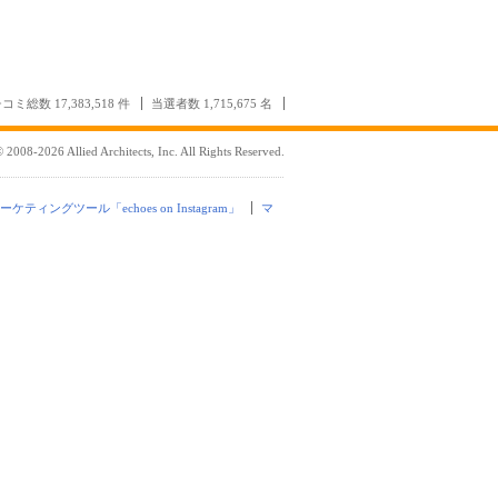
コミ総数 17,383,518 件
当選者数 1,715,675 名
 2008-2026 Allied Architects, Inc. All Rights Reserved.
mマーケティングツール「echoes on Instagram」
マ