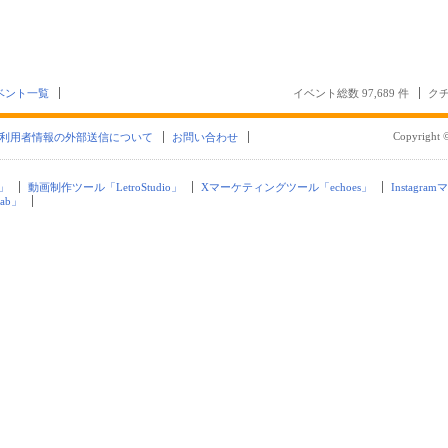
ベント一覧
イベント総数 97,689 件
クチ
Copyright ©
利用者情報の外部送信について
お問い合わせ
」
動画制作ツール「LetroStudio」
Xマーケティングツール「echoes」
Instagra
ab」