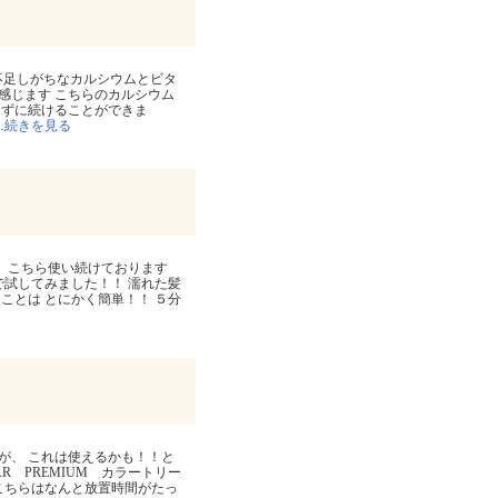
不足しがちなカルシウムとビタ
感じます こちらのカルシウム
らずに続けることができま
…
続きを見る
ト》 こちら使い続けております
で試してみました！！ 濡れた髪
ことは とにかく簡単！！ ５分
が、 これは使えるかも！！と
AR PREMIUM カラートリー
こちらはなんと放置時間がたっ