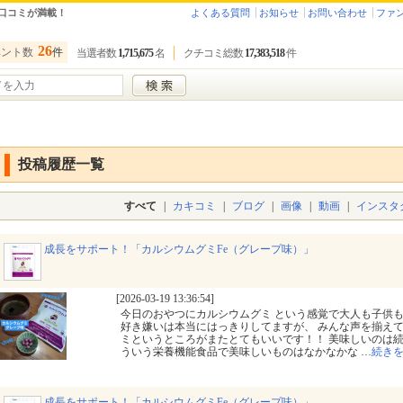
口コミが満載！
よくある質問
お知らせ
お問い合わせ
ファ
26
ベント数
件
当選者数
1,715,675
名
クチコミ総数
17,383,518
件
投稿履歴一覧
すべて
|
カキコミ
|
ブログ
|
画像
|
動画
|
インスタ
成長をサポート！「カルシウムグミFe（グレープ味）」
[2026-03-19 13:36:54]
今日のおやつにカルシウムグミ という感覚で大人も子供も
好き嫌いは本当にはっきりしてますが、 みんな声を揃えて
ミというところがまたとてもいいです！！ 美味しいのは続
ういう栄養機能食品で美味しいものはなかなかな
…
続き
成長をサポート！「カルシウムグミFe（グレープ味）」