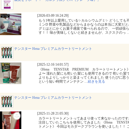
[2026-03-09 16:24:29]
もう1年以上愛用している✨カルシウムグミ✨ どうしても
ミンD 野菜や乳製品などからまかなうのは本当に大変だと
グミはとにかくお菓子感覚で食べられるので、 一切頑張
す！！ 味が美味しくないと続きませんが、スクスクのっ
テンスター Hena プレミアムカラートリートメント
[2025-12-16 14:01:57]
《Hena TENSTAR PREMIUM カラートリートメン
よ〜 濡れた髪にも乾いた髪にも使用できるので 乾いた髪
よりもよりしっかりと染まってくれました 使うたびに思う
という短い時間でメンテナン
…
続きを見る
テンスター Hena プレミアムカラートリートメント
[2025-11-28 21:05:30]
カラートリートメントってあまり使って来なかったのです
注目していたこちらを使用してみました 《Hena TENST
トメント》 今回はモカダークブラウンを使いました！！ 