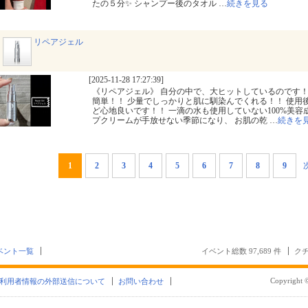
たの５分✨ シャンプー後のタオル
…
続きを見る
リペアジェル
[2025-11-28 17:27:39]
《リペアジェル》 自分の中で、大ヒットしているのです！
簡単！！ 少量でしっかりと肌に馴染んでくれる！！ 使用
ど心地良いです！！ 一滴の水も使用していない100%美容
プクリームが手放せない季節になり、 お肌の乾
…
続きを
1
2
3
4
5
6
7
8
9
ベント一覧
イベント総数 97,689 件
クチ
Copyright ©
利用者情報の外部送信について
お問い合わせ