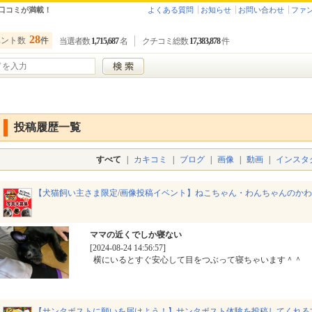
口コミが満載！
よくある質問
お知らせ
お問い合わせ
ファ
28
ベント数
件
当選者数
1,715,687
名
クチコミ総数
17,383,878
件
投稿履歴一覧
すべて
|
カキコミ
|
ブログ
|
画像
|
動画
|
インスタ
【犬猫飼い主さま限定/画像投稿イベント】ねこちゃん・わんちゃんのか
ママの近くでしか寝ない
[2024-08-24 14:56:57]
横にいるとすぐ安心して目をつぶって寝ちゃいます＾＾
【サンタポストに願いを届けよう！】サンタポスト体験を投稿してくれる