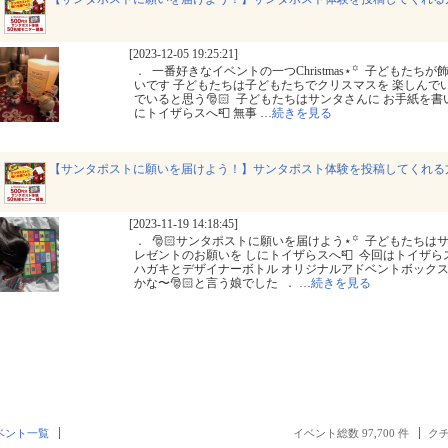
[2023-12-05 19:25:21]
． ⁡ 一番好きなイベントの一つChristmas⋆꙳ ⁡ 子ども
いです 子どもたちは子どもたちでクリスマスを 楽しんでい
でいると思う🎅🏻 ⁡ 子どもたちはサンタさんに お手紙を
にトイザらスへ📮 無事
…
続きを見る
【サンタポストに願いを届けよう！】サンタポスト体験を投稿してくれる
[2023-11-19 14:18:45]
． ⁡ 🎅🏻サンタポストに願いを届けよう⋆꙳ ⁡ 子どもた
レゼントのお願いを しにトイザらスへ📮 ⁡ 今回はトイザ
ハガキとデザイナーボトル オリジナルアドベントボックスが
かな〜🎅🏻と言う娘でした ⁡ ．
…
続きを見る
ベント一覧
イベント総数 97,700 件
クチ