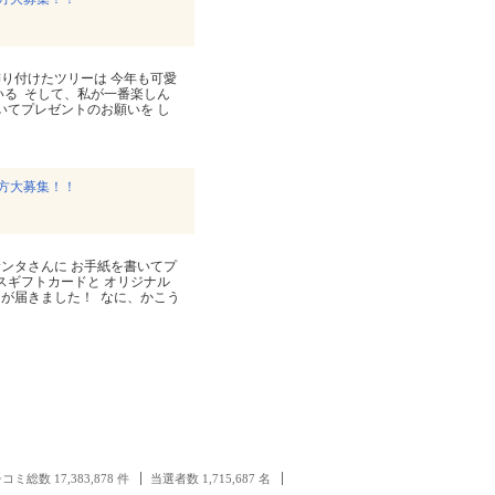
たちが飾り付けたツリーは 今年も可愛
る ⁡ そして、私が一番楽しん
書いてプレゼントのお願いを し
方大募集！！
ちはサンタさんに お手紙を書いてプ
らスギフトカードと オリジナル
届きました！ ⁡ なに、かこう
コミ総数 17,383,878 件
当選者数 1,715,687 名