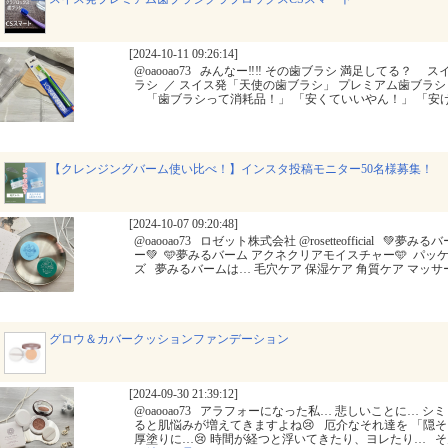
[2024-10-11 09:26:14]
@oaooao73 ⁡ ⁡ みんなー‼︎‼︎ その歯ブラシ 満足してる？ ⁡ 
ラシ ⁡ ⁡／ スイス発「天使の歯ブラシ」 プレミアム歯ブラ
⁡ ⁡ ⁡ ⁡ 「歯ブラシって消耗品！」 「安くていいやん！」 
【クレンジングバーム使い比べ！】インスタ投稿モニター50名様募集！
[2024-10-07 09:20:48]
@oaooao73 ⁡ ⁡ ロゼット株式会社 @rosetteofficial ⁡ 
ー💚 ⁡ 🩵夢みるバーム アクネクリアモイスチャー🩵 ⁡ 
ズ ⁡ ⁡ 夢みるバームは… 毛穴ケア 保湿ケア 角質ケア マッ
グロウ＆カバークッションファンデーション
[2024-09-30 21:39:12]
@oaooao73 ⁡ ⁡ アラフォーになった私… 悲しいことに…
ると肌悩みが増えてきますよね😢 ⁡ ⁡ 厄介なそれ達を 「隠
厚塗りに…😢 時間が経つと浮いてきたり、ヨレたり… ⁡ ⁡ そ