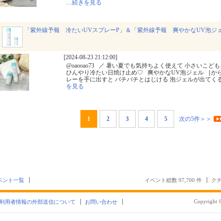
…
続きを見る
「紫外線予報 冷たいUVスプレーP」＆「紫外線予報 爽やかなUV泡ジ
[2024-08-23 21:12:00]
@oaooao73 ⁡ ⁡ ⁡／ 暑い夏でも気持ちよく使えて 小さいこど
ひんやり冷たい日焼け止め♡ ⁡ ⁡ 爽やかなUV泡ジェル ［からだ
レーを手に出すと パチパチとはじける 泡ジェルが出てくるよ
を見る
1
2
3
4
5
次の5件＞＞
ベント一覧
イベント総数 97,700 件
クチ
Copyright ©
利用者情報の外部送信について
お問い合わせ