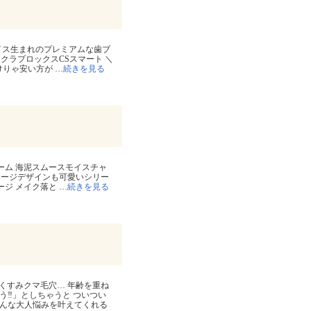
⁡ ⁡ ⁡ スイス生まれのプレミアムな歯ブ
シ クラプロックスCSスマート ＼
「安けりゃ安い方が
…
続きを見る
⁡ 💚夢みるバーム 海泥スムースモイスチャ
パッケージデザインも可愛いシリー
サージ メイク落と
…
続きを見る
 シミくすみクマ毛穴… 年齢を重ね
そう‼︎」としちゃうと ついつい
んな大人悩みを叶えてくれる ⁡ ⁡