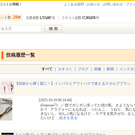
口コミが満載！
よくある質問
お知らせ
お問い合わせ
ファ
28
ベント数
件
当選者数
1,715,687
名
クチコミ総数
17,383,878
件
投稿履歴一覧
すべて
|
カキコミ
|
ブログ
|
画像
|
動画
|
インスタ
【頭皮から輝く髪に！】インバスとアウトバスで使えるスカルプブラシ
[2025-10-19 06:24:44]
@oaooao73 ⁡ ⁡ ／ 指でガシガシ洗ってた頃の私、さようなら〜
か？ ⁡ ⁡ アラフォーにもなれば… ぺたんこ… うねり… 気に
きないし、ぜんぶ気になるけど… ケアする気力ゼロ…むし
たいけど
…
続きを見る
スイス発プレミアム歯ブラシクラプロックスCSスマート