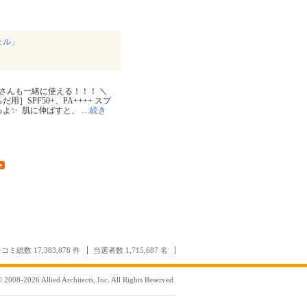
ェル」
もさんも一緒に使える！！！ ＼ ⁡ ⁡
用］SPF50+、PA++++ スプ
✨ ⁡ 肌に伸ばすと、
…
続き
コミ総数 17,383,878 件
当選者数 1,715,687 名
 2008-2026 Allied Architects, Inc. All Rights Reserved.