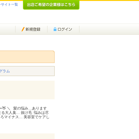
ンサイト一覧
グラム
👋 ＼ ⁡ ⁡ 髪の悩み…あります
なる大人臭… 抜け毛 ⁡ 悩みは尽
ろマイナス… 美容室でケアし