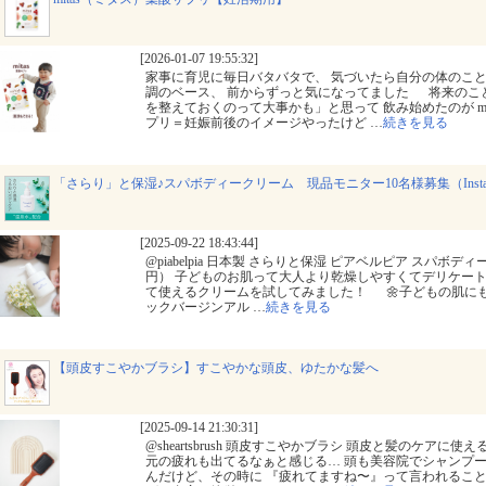
[2026-01-07 19:55:32]
家事に育児に毎日バタバタで、 気づいたら自分の体のこと
調のベース、 前からずっと気になってました 将来のこ
を整えておくのって大事かも」と思って 飲み始めたのが mi
プリ＝妊娠前後のイメージやったけど
…
続きを見る
「さらり」と保湿♪スパボディークリーム 現品モニター10名様募集（Inst
[2025-09-22 18:43:44]
@piabelpia 日本製 さらりと保湿 ピアベルピア スパボディー
円） 子どものお肌って大人より乾燥しやすくてデリケート
て使えるクリームを試してみました！ 🌼子どもの肌に
ックバージンアル
…
続きを見る
【頭皮すこやかブラシ】すこやかな頭皮、ゆたかな髪へ
[2025-09-14 21:30:31]
@sheartsbrush 頭皮すこやかブラシ 頭皮と髪のケア
元の疲れも出てるなぁと感じる… 頭も美容院でシャンプー
んだけど、その時に 『疲れてますね〜』って言われるこ