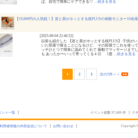
ば、自宅で簡単にケアできる♡
…
続きを見る
【19,800円の人気枕！】首と肩がホッとする枕PLUSの体験モニター10名
[2025-09-04 22:46:52]
以前も紹介した 【首と肩がホッとする枕PLUS】 子供が
いた部屋で寝ることになるけど、 その部屋でこれを使って
ッチひとつで簡単に温めてくれて 振動でマッサージまで
も あったか〜いって寄ってくる👦🏻 1度
…
続きを見る
1
2
3
次の5件＞＞
ベント一覧
イベント総数 97,689 件
クチ
Copyright ©
利用者情報の外部送信について
お問い合わせ