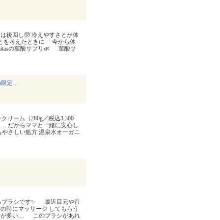
は後回し🥺 冷えやすさとか体
とを考えたときに 「今から体
tasの葉酸サプリ🌿 葉酸サ
a限定…
クリーム（280g／税込3,300
… だからママと一緒に安心し
もやさしい処方 温泉水オーガニ
に使えるブラシです✨ 最近目元や首
の時にマッサージ してもらう
とが多い… このブラシがあれ