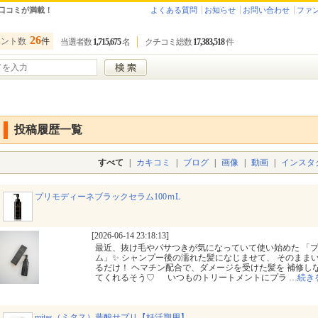
口コミが満載！
よくある質問
お知らせ
お問い合わせ
ファ
26
ベント数
件
当選者数
1,715,675
名
クチコミ総数
17,383,518
件
投稿履歴一覧
すべて
|
カキコミ
|
ブログ
|
画像
|
動画
|
インスタ
プリモディーネブラックセラム100ｍL
[2026-06-14 23:18:13]
最近、抜け毛やパサつきが気になっていて使い始めた 「プ
ム」✨ シャンプー後の濡れた髪になじませて、 そのまま
るだけ！ ヘマチン配合で、ダメージを受けた髪を 補修し
てくれるそう♡ いつものトリートメントにプラ
…
続き
mitas（ミタス）葉酸サプリ【妊活期用】