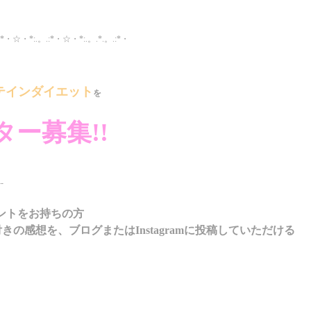
:*・☆・*:.。.:*・☆・*:.。.*.。.:*・
テインダイエット
を
ター募集!!
--
カウントをお持ちの方
の感想を、ブログまたはInstagramに投稿していただける