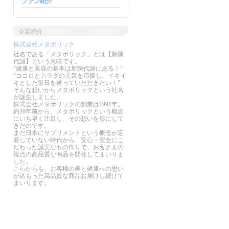
ファン紹介
企業紹介
株式会社メタボリック
社名である「メタボリック」とは【新陳
代謝】という意味です。
”健康と美容の基本は新陳代謝にある！”
“ココロとカラダの元気を応援し、イキイ
キとした毎日を送っていただきたい！”
そんな想いからメタボリックという社名
が誕生しました。
株式会社メタボリックの創業は1991年。
約30年前から、メタボリックという概念
にいち早く注目し、その想いを形にして
きたのです。
まだ日本にサプリメントという概念が定
着していない時代から、安心・安全にこ
だわった誠実なもの作りで、お客さまの
視点の高品質な商品を開発してまいりま
した。
こらからも、お客様の美と健康への思い
が込もった高品質な商品お届けし続けて
まいります。