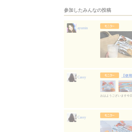
参加したみんなの投稿
ayumin
【使用
Cassy
おはようございます今
Cassy