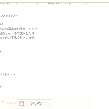
植物性プロテインダイエット ＃低糖質プロテイン ＃プロテイン
(///∇//)
です！
うなお写真はお控えください。
物やサイト等で使用したり、
ますがご了承くださいませ。
-----------------------------
▼
＾U＾）/
▼
いっ