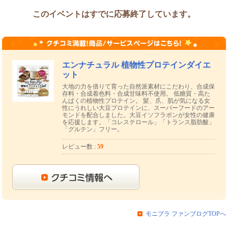
このイベントはすでに応募終了しています。
エンナチュラル 植物性プロテインダイエ
ット
大地の力を借りて育った自然派素材にこだわり、合成保
存料・合成着色料・合成甘味料不使用。 低糖質・高た
んぱくの植物性プロテイン。 髪、爪、肌が気になる女
性にうれしい大豆プロテインに、スーパーフードのアー
モンドを配合しました。大豆イソフラボンが女性の健康
を応援します。「コレステロール」「トランス脂肪酸」
「グルテン」フリー。
レビュー数 :
59
は『
Instagram
』に感想を添えて投稿してください！
モニプラ ファンブログTOPへ
シュタグを付けて投稿してください♪