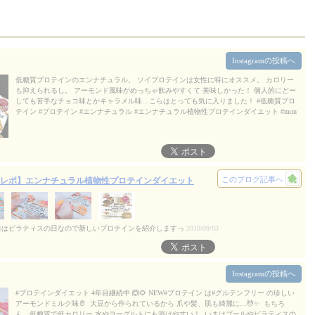
Instagramの投稿へ
低糖質プロテインのエンナチュラル。 ソイプロテインは女性に特にオススメ。 カロリー
も抑えられるし。 アーモンド風味がめっちゃ飲みやすくて 美味しかった！ 個人的にどー
しても苦手なチョコ味とかキャラメル味…こらはとっても気に入りました！ #低糖質プロ
テイン #プロテイン #エンナチュラル #エンナチュラル植物性プロテインダイエット #mon
ipla #metabolic1_fan
2019/10/10
このブログ記事へ
レポ】エンナチュラル植物性プロテインダイエット
日はピラティスの日なので新しいプロテインを紹介しますっ
2019/09/03
Instagramの投稿へ
#プロテインダイエット 4年目継続中 🙆🌻 NEW#プロテイン は#グルテンフリー の珍しい
アーモンドミルク味🥛 大豆から作られているから 爪や髪、肌も綺麗に…💆✨ もちろ
ん、低糖質で低カロリー 水やヨーグルトにも溶けやすい！ いまはプールやピラティスの