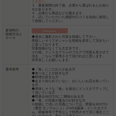
ください。
３．募集期間の終了後、企業から選ばれるとお知ら
せがあります。
４．企業から商品などが届きます。
５．試していただいた感想や口コミを自由に表現し
て投稿してください。
参加時の
Instagram
投稿方法と
◆過去に撮影された写真を投稿して下さい。
テーマ
美味しいそうでオシャレな投稿を是非して頂きたい
と思っております。
写真投稿がなくても大丈夫です。
その他、インスタグラムやブログで写真を見させて
頂き、こちらで選考させて頂ければと思います。
何卒宜しくお願いします。
選考基準
◆『食』にこだわりがある方
◆食べることが好きな方
◆料理が好きな方
◆あまり知られていない、おいしいお店を知ってい
る方
◆美味しそうな『食』を過去にインスタでアップし
て頂いている方
◆野菜をMOTTOにご興味がある方
◆「食」の写真が撮るのが好きな方
※投稿して頂いた写真については、野菜をMOTTO
（運営 モンマルシェ）のWEB媒体、インスタグラ
ム、紙媒体等で予告なしで利用させて頂く場合ごご
ざいますので、予めご了承下さい。