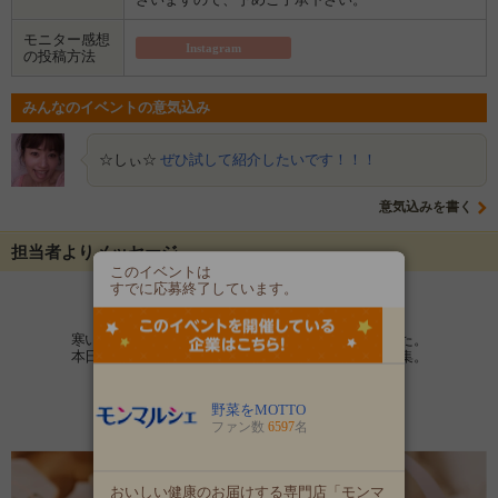
モニター感想
Instagram
の投稿方法
みんなのイベントの意気込み
☆しぃ☆
ぜひ試して紹介したいです！！！
意気込みを書く
担当者よりメッセージ
このイベントは
すでに応募終了しています。
こんにちは
野菜をMOTTOです。
寒い季節に突入し、スープが恋しい季節になりました。
本日はもうすぐ来るクリスマスギフトのモニター募集。
毎年、この時期はとても人気です。
今回は15名の募集です。
野菜をMOTTO
ファン数
6597
名
商品：野菜をMOTTO ベジもっとスープ4個 クリスマスバスケット
おいしい健康のお届けする専門店「モンマ