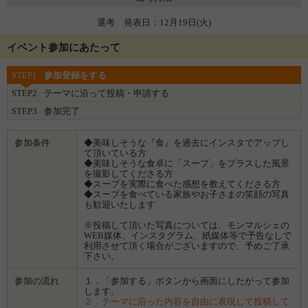
選考 発表日：12月19日(火)
イベント参加にあたって
STEP1
参加登録をする
STEP2
テーマに沿って投稿・申請する
STEP3
参加完了
参加条件
◆美味しそうな『食』を過去にインスタでアップし
て頂いている方
◆美味しそうな食卓に「スープ」をプラスした風景
を撮影してくださる方
◆スープを実際に食べた感想を教えてくださる方
◆スープを食べている家族やお子さまの笑顔の写真
も歓迎いたします
※投稿して頂いた写真については、モンマルシェの
WEB媒体、インスタグラム、紙媒体等で予告なしで
利用させて頂く場合がございますので、予めご了承
下さい。
参加の流れ
１．「参加する」ボタンから画面にしたがって参加
します。
２．テーマに沿った内容を自由に表現して投稿して