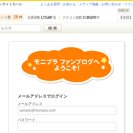
ンサイトモール
よくある質問
お知らせ
メディア掲載
お問い合わせ
ファ
28
ベント数
件
当選者数
1,715,687
名
クチコミ総数
17,383,878
件
【注目】
メールアドレスでログイン
メールアドレス
パスワード