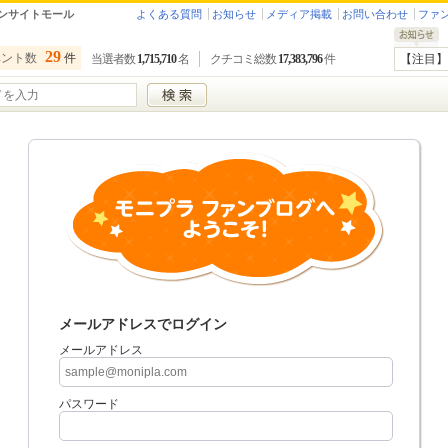
ンサイトモール
よくある質問
お知らせ
メディア掲載
お問い合わせ
ファ
29
ベント数
件
当選者数
1,715,710
名
クチコミ総数
17,383,796
件
【注目】
メールアドレスでログイン
メールアドレス
パスワード