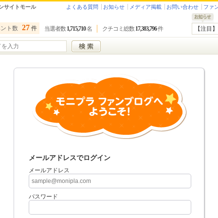
ンサイトモール
よくある質問
お知らせ
メディア掲載
お問い合わせ
ファ
27
ベント数
件
当選者数
1,715,710
名
クチコミ総数
17,383,796
件
【注目】
メールアドレスでログイン
メールアドレス
パスワード