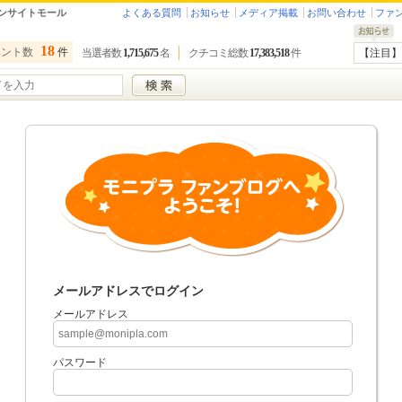
ンサイトモール
よくある質問
お知らせ
メディア掲載
お問い合わせ
ファ
18
ベント数
件
当選者数
1,715,675
名
クチコミ総数
17,383,518
件
【注目】
メールアドレスでログイン
メールアドレス
パスワード