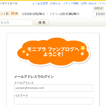
ンサイトモール
よくある質問
お知らせ
メディア掲載
お問い合わせ
ファ
29
ベント数
件
当選者数
1,715,710
名
クチコミ総数
17,383,796
件
【注目】
メールアドレスでログイン
メールアドレス
パスワード