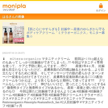
ログイン
はるさんの画像
【肌と⼼にやすらぎを】妊娠中～産後のゆらぎから守る
ボディケアクリーム「ミテラオーガニクス」モニター募
集☆
[2022/07/10 21:26:07]
♝ 𝚖𝚒𝚝𝚎𝚛𝚊 𝚘𝚛𝚐𝚊𝚗𝚒𝚌𝚜 マタニティクリーム 前回は+𝟷𝟿𝚔𝚐超えな
のもあって しっかり妊娠線ができてしまった...!!! 今回はマタニティ専用
を使って、 ケアと予防に勤しんでます......🥹🤍 産後1年4ヶ月、 妊娠
線も目立たなくなったけど、 皮膚表面の凸凹感は触るとわかる.... より目
立たなくするために保湿、 そしてマッサージでの肌の柔らかさ ターンオ
ーバー促進を心がけてきてたけど、 皮膚再生促進効果のある𝙲𝙸𝙲𝙰配合
クリームをつかえば、 より良くなるかなと期待して使ってます‼︎‼︎ クリ
ームもしっかりしていて、 伸びもいいけど、塗ったところもちっとする໒
꒱·ﾟ 微香料タイプと無香料タイプがあるから、 産前・産後と使い分けでき
るのも◎ 今回は新たに妊娠線できませんように🙏 #妊娠線 #妊娠線ク
リーム #妊娠線ケア #妊娠線予防 #妊娠線予防クリーム #ミテラオーガニ
クス #マタニティグッズ #マタニティ生活 #マタニティケア #mitera
#miteraorganics #monipla #naturaltech_fan #2人目妊娠中 #マタニティライ
フ #妊娠7ヶ月