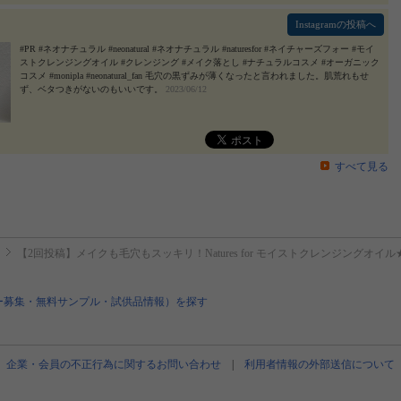
Instagramの投稿へ
#PR #ネオナチュラル #neonatural #ネオナチュラル #naturesfor #ネイチャーズフォー #モイ
ストクレンジングオイル #クレンジング #メイク落とし #ナチュラルコスメ #オーガニック
コスメ #monipla #neonatural_fan 毛穴の黒ずみが薄くなったと言われました。肌荒れもせ
ず、ベタつきがないのもいいです。
2023/06/12
すべて見る
【2回投稿】メイクも毛穴もスッキリ！Natures for モイストクレンジングオイ
ー募集・無料サンプル・試供品情報）を探す
企業・会員の不正行為に関するお問い合わせ
|
利用者情報の外部送信について