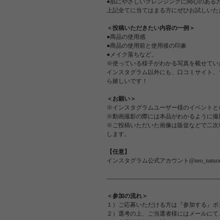
●肌にやさしいクレンジングに関心のある
上記全てに当てはまる方にぜひお試しいた
＜投稿いただきたい内容の一例＞
●商品の使用感
●商品の使用前と使用後の印象
●メイク落ちなど。
※使っている様子がわかる写真を載せてい
インスタグラム以外にも、口コミサイト、ブログ
ら嬉しいです！
＜お願い＞
※インスタグラムユーザー様のイベントと
※動画撮影の際には本品がわかるように撮
※ご投稿いただいた画像は販促などで二次
します。
【任意】
インスタグラム公式アカウント@neo_nat
---------------------------------------------------------
＜参加の流れ＞
１）ご応募いただける方は『参加する』ボ
２）選考の上、ご当選者様にはメールにて