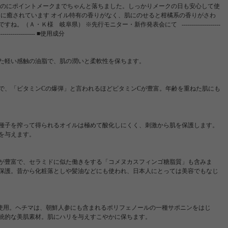
なのにポイントメークまでちゃんと落ちました。しっかりメークの日も安心して使
りに癒されています オイル特有の香りがなく、肌にのせると柑橘系の香りがさわ
Ａ・Ｋ様 岐阜県） ※先行モニター・新作発表会にて -------------------
----------------------- ■使用成分
た軽い感触の油脂で、肌の潤いと柔軟性を保ちます。
で、「ビタミンCの爆弾」と言われるほどビタミンCが豊富。年齢を重ねた肌にも
種子を搾って得られるオイルは極めて酸化しにくく、刺激から肌を保護します。
を与えます。
が豊富で、セラミドに似た働きをする「コメヌカスフィンゴ糖脂質」も含みま
保護。昔から化粧落としや髪油などにも使われ、日本人にとっては美容でもなじ
を使用。ヘチマは、朝鮮人参にも含まれるポリフェノールの一種サポニンをはじ
統的な美肌素材。肌にハリを与えすこやかに保ちます。