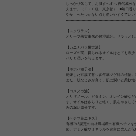
しっかり落ちて、お肌すべすべ 自然成分
えます。（Ｔ・Ｆ様 東京都） ■毎日香
やか！べたつかない点も使いやすくていいですね。（
----------------------------------------------------
【スクワラン】
オリーブ果実由来の保湿成分。サラッとし
【カニナバラ果実油】
ローズの実。得られるオイルはとても希少
ハリと潤いを与えます。
【ホホバ種子油】
乾燥した砂漠で育つ多年草ツゲ科の植物。
また、肌なじみが良く、肌に潤いと柔軟性
【コメヌカ油】
オリザノール、ビタミン、オレイン酸など
す。オイルはさらりと軽く、肌をやさしく
みの深い成分です。
【ヘチマ葉エキス】
有機JAS認定の自社農場産の有機ヘチマ
め、アミノ酸やミネラルを豊富に含んだ伝