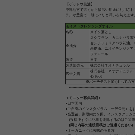
【ゲットウ葉油】
沖縄地方で古くから幅広い用途に利用され
ラルが豊富で、肌にハリと潤いを与えます
モイストクレンジングオイル
名称
メイク落とし
スクワラン、カニナバラ果
センチフォリアバラ花油、
全成分
果皮油、ニオイテンジクア
フェロール
製造
日本
製造販売元
株式会社ネオナチュラル
株式会社 ネオナチュラル 名
広告文責
45-9900
※パッチテスト済 (すべての
-------------------------------------------------------
＜モニター募集詳細＞
●日本国内
●ご自身のインスタグラム（一般公開）を
●当選後、期限内に２回、インスタグラム
(投稿後すぐに記事を削除するのはご遠慮
(同じ内容の連続投稿はご遠慮ください)
●オーガニックに興味のある方