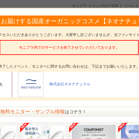
モニプラ ファンブログ TOP
イベント
【2回投稿】メイクも毛穴もスッキリ！Natures for モイストクレンジングオイ
らお届けする国産オーガニックコスメ【ネオナチュ
リ！Natures for モイストクレンジングオイル★本製品20名
クセスいただきありがとうございます。大変申し訳ございませんが、当ファンサイ
モニプラ内でのサービスを終了させていただいております。
。
終了したイベント、モニターに関するお問い合わせは、下記までお願いいたします
タープレゼント
Natures for モイストクレンジングオイル 本製品
株式会社ネオナチュラル
先
ター数
20名
〆切
参加受付は終了いたしました
無料モニター・サンプル情報
の
はコチラ！
方法
選考 発表日： 5月15日(月)
メッセージ