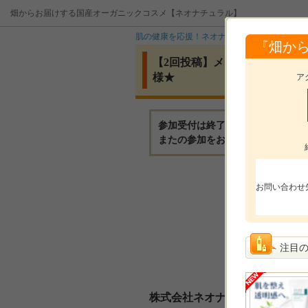
畑からお届けする国産オーガニックコスメ【ネオナチュラル】
肌の健康を応援！ネオナチュラル
イベント
『畑か
【2回投稿】メイクも毛穴もスッキ
様★
ア
参加受付は終了いたしました。
またの参加をお待ちしております
モニ
お問い合わせ
モニ
参加
注目
選考
株式会社ネオナチュラルからの