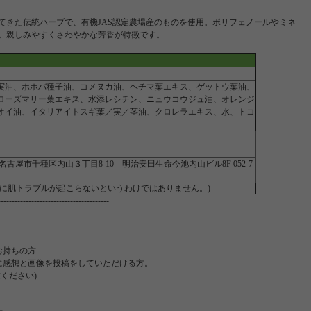
てきた伝統ハーブで、有機JAS認定農場産のものを使用。ポリフェノールやミネ
。親しみやすくさわやかな芳香が特徴です。
実油、ホホバ種子油、コメヌカ油、ヘチマ葉エキス、ゲットウ葉油、
ローズマリー葉エキス、水添レシチン、ニュウコウジュ油、オレンジ
オイ油、イタリアイトスギ葉／実／茎油、クロレラエキス、水、トコ
古屋市千種区内山３丁目8-10 明治安田生命今池内山ビル8F 052-7
方に肌トラブルが起こらないというわけではありません。)
---------------------------------------
お持ちの方
に感想と画像を投稿をしていただける方。
ください)