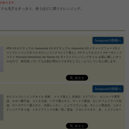
があります。
メイクも毛穴もすっきり、使うほどに潤うクレンジング。
Instagramの投稿へ
#PR #ネオナチュラル #neonatural #ネオナチュラル #naturesfor #ネイチャーズフォー #モイ
ストクレンジングオイル #クレンジング #メイク落とし #ナチュラルコスメ #オーガニック
コスメ #monipla #neonatural_fan Natures for モイストクレンジングオイル お肌に優しいオイ
ルなので、毎日使っていてもお肌が荒れたりせずむしろしっとりしていると感じます。
メイク落ちもよくウォータープルーフのマスカラやポイントメイクのラメもちゃんと落ち
てくれます。 ゴシゴシ洗いをせずに落とせるのでお肌の負担をかけず優しく洗い流せて
好き。 黒ずみや毛穴にも期待。 #neonatural #ネオナチュラル #naturesfor #ネイチャーズフ
ォー #モイストクレンジングオイル #クレンジング #メイク落とし #ナチュラルコスメ #オ
ーガニックコスメ #monipla #neonatural_fan
2023/06/30
Instagramの投稿へ
モイストクレンジングオイル 名称 メイク落とし 全成分 スクワラン、カニナバラ果実
油、ホホバ種子油、コメヌカ油、ヘチマ葉エキス、ゲットウ葉油、センチフォリアバラ花
油、ローズマリー葉エキス、水添レシチン、ニュウコウジュ油、オレンジ果皮油、ニオイ
テンジクアオイ油、イタリアイトスギ葉／実／茎油、クロレラエキス、水、トコフェロー
ル 製造 日本 製造販売元 株式会社ネオナチュラル #neonatural #ネオナチュラル #nat
uresfor #ネイチャーズフォー #モイストクレンジングオイル #クレンジング #メイク落と
し #ナチュラルコスメ #オーガニックコスメ #monipla #neonatural_fan
2023/06/14