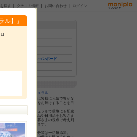
を探す
クチコミ情報
お問い合わせ
ログイン
ル★本製品20名様★
ラル】』
メニュー
トは
トップ
イベント
ニュース
コミュニケーションボード
。
ファン紹介
企業紹介
株式会社ネオナチュラル
ネオナチュラルでは皆様に元気で豊かな
ナチュラルライフをお届けすることを目
的としています。
そのために、ナチュラルで環境にも配慮
したスキンケア製品や日用品をお客さま
に提供し、常にお客さまの視点で考え判
断し実行していきます。
石油由来の合成成分等は一切無添加。