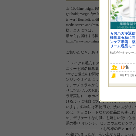
.ls_160{line-height:160%;} #sozai_mr{ float:left
ght:bold; margin:5px 0px; } .sonota_wrl{ backgr
ta_wrr{ float:left; width:420px; margin:1px 0p
media screen and (min-width: 480px){ .FS2_
様、こんにちは。
★おハガキ返信
畑からお届けする国産オーガニックコスメ
様募集★秋に向
https://www.neo-natural.com/
ンケア準備！薬
リーム現品モニ
ご覧いただき、ありがとうございます。
株式会社キャシー
「 メイクも毛穴もスッキリ！ Natures f
10
名
ニターを20名様募集いたします。 ※顔出し
amでご感想をお聞かせください！ ------------------------
8月17日(月
ンジングオイルについて＞ ■毛穴汚れま
す。ナチュラルから濃い目のメイクまでし
りはツルツルのお肌に。 ■鉱物油ではな
ラ果実油）、ホホバ油、コメヌカ油などの
けるように独自にブレンドしました。なの
います。鉱物油は不使用で、洗いあがりに
のは、チョコレートなどの食品にも使われ
め、デリケートなお肌にも嬉しい使い心地
系の香り オレンジ、ゼラニウムなどをブレンドした心地よい香りです。 -
--------------------------
を避けてましたが、洗い上がりは、しっと