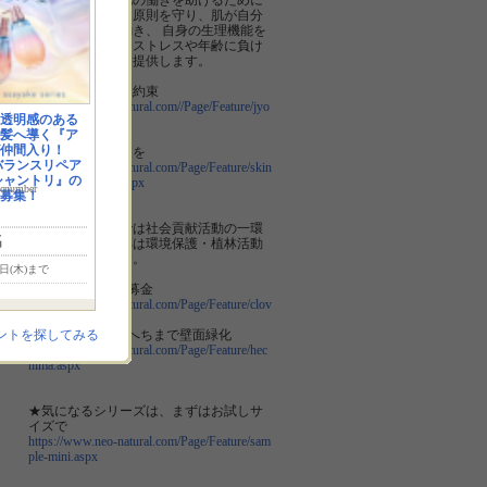
「スキンケアは肌の働きを助けるために
行うもの」という原則を守り、肌が自分
で健やかになる働き、 自身の生理機能を
高める事により、ストレスや年齢に負け
ないスキンケアを提供します。
皆様への５つのお約束
https://www.neo-natural.com//Page/Feature/jyo
透明感のある
ho_5.aspx
髪へ導く『ア
仲間入り！
真のオーガニックを
バランスリペア
https://www.neo-natural.com/Page/Feature/skin
シャントリ』の
structure_organic.aspx
number
募集！
ネオナチュラルでは社会貢献活動の一環
名
として売上の一部は環境保護・植林活動
へ寄附しています。
0日(木)まで
■クローバー環境募金
https://www.neo-natural.com/Page/Feature/clov
er.aspx
■緑のカーテン へちまで壁面緑化
ントを探してみる
https://www.neo-natural.com/Page/Feature/hec
hima.aspx
★気になるシリーズは、まずはお試しサ
イズで
https://www.neo-natural.com/Page/Feature/sam
ple-mini.aspx