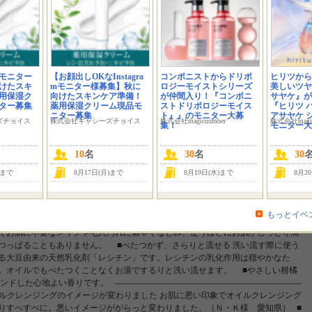
; width:150px; height:340px; margin-right:7px; display:inline; } #sozai_mr .name{ font-wei
ound-color:#99ccff; width:120px; float:left; margin:1px 0px 0px 1px; padding:5px; } .sono
x 0px 5px; padding:2px 2px 5px 2px; } .layout_content .system_content { width: 100%; } @
sort_menu_bg, .FS2_GroupLayout { width: 1100px; margin: 0px auto; } } モニプラの皆
モニター
【お顔出しOKなInstagra
コンポニストからドリポ
ヒリツから
 ネオナチュラルです。
けたスキ
mモニター様募集】秋に
ロジーモイストシリーズ
美しいツヤ
用保湿ク
向けたスキンケア準備！
が仲間入り！『コンポニ
サヤケ』が
ター募集
薬用保湿クリーム現品モ
ストドリポロジーモイス
『ヒリツ 
ニター募集
ト』』のモニター大募
アサヤケ 
ズチョイス
株式会社キャシーズチョイス
株式会社magicnumber
株式会社magic
集！
モニター大
or (ネイチャーズ フォー) モイストクレンジングオイル 180mL」 のインスタグラムモ
10
名
30
名
30
や動画投稿がOKな方を優先させていただきます。 お使いいただいた後はInstagr
---------------------------------------------------------------------- ＜モイストクレ
)まで
8月17日(月)まで
8月19日(水)まで
8月2
ですっきりオフ メイクはもちろん、さらりとしたオイルが毛穴にもよくなじみま
っかりオフ。気になる毛穴の詰まり、ざらつきも浮き上がらせるから、洗い上が
く美容オイルで落とす 主成分はオリーブスクワラン、ローズヒップ油（カニナバ
もっとイベ
良質な美容オイル。これらの素材を、軽いテクスチャーで心地よくお使いいただ
でお肌に不要なメイクや毛穴汚れに素早くなじみ、使うほどにお肌がしっとり潤
つっぱることもありません。 ■べたつかず、さらりと流せる 洗い流す際に使う
る大豆由来の天然乳化剤「レシチン」です。レシチンの乳化作用は穏やかなた
。オイルでもべたつくことなくお湯でするりと洗い流せます。 ■やさしい柑橘
------------------------------------------------------------------
- ＜お客様の声＞ ■オイルクレンジングのイメージが変わりました お肌に悪い印象でオイルクレンジング
りすべすべに。悪いイメージががらっと変わりました。（Ｎ・Ｋ様 愛知県） ■