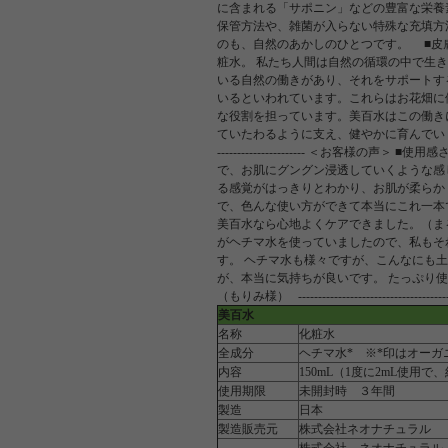
に含まれる「サポニン」などの豊富な栄養
保管方法や、雑菌が入らない特殊な充填方
のも、自然のあかしのひとつです。 ■皮
粧水。 私たち人間は自然の循環の中で生
いる自然の働きがあり、それをサポートす
いるといわれています。これらはお花畑に
な役割を担っています。美百水はこの働き
ていたわるように支え、健やかに育んでいく。それが美百水です。 ----
---------------------- ＜お
で、お肌にグングン浸透していくような感
る感覚がはっきりとわかり、お肌が柔らか
で、色んな使い方ができて本当にこれ一本
美百水なら心地よくケアできました。（ま
がヘチマ水を使っていましたので、私もそ
す。 ヘチマ水も様々ですが、こんなにも
が、本当に気持ちが良いです。 たっぷり
（もりみ様） -------------------------------------------
美百水
名称
化粧水
全成分
ヘチマ水* ※*印はオーガ
内容
150mL（1度に2mL使用
使用期限
未開封時 ３年間
製造
日本
製造販売元
株式会社ネオナチュラル