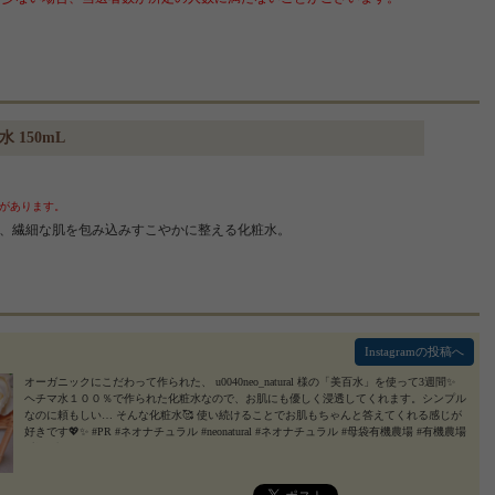
 150mL
があります。
、繊細な肌を包み込みすこやかに整える化粧水。
Instagramの投稿へ
オーガニックにこだわって作られた、 u0040neo_natural 様の「美百水」を使って3週間✨
ヘチマ水１００％で作られた化粧水なので、お肌にも優しく浸透してくれます。シンプル
なのに頼もしい… そんな化粧水🥰 使い続けることでお肌もちゃんと答えてくれる感じが
好きです💖✨ #PR #ネオナチュラル #neonatural #ネオナチュラル #母袋有機農場 #有機農場
#美百水 #へちま #ナチュラルコスメ #オーガニックコスメ #monipla #neonatural_fan
2023/0
8/25