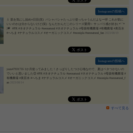
Instagramの投稿へ
⁡💧 ⁡⁡肌を気にし始め○日目(笑) ⁡⁡⁡ ⁡パシャパシャたっぷり使っちゃうんだよなー🤣⁡ ⁡これが肌に
いいのかは分からないけど(笑)⁡ ⁡⁡ ⁡なんだかんだこのシリーズ愛用✨⁡ ⁡サッパリ感が好き( *ˊᵕˋ*
)💗⁡ ⁡ #PR #ネオナチュラル #neonatural #ネオナチュラル #母袋有機農場 #有機農場 #美百水
#へちま #ナチュラルコスメ #オーガニックコスメ #monipla #neonatural_fan
2023/08/19
Instagramの投稿へ
yum47931735 1か月使ってみました！さっぱりしたつけ心地なので、夏はベタつかないの
でいいと思いました😊 #PR #ネオナチュラル #neonatural #ネオナチュラル #母袋有機農場 #
有機農場 #美百水 #へちま #ナチュラルコスメ #オーガニックコスメ #monipla #neonatural_f
an
2023/08/14
すべて見る