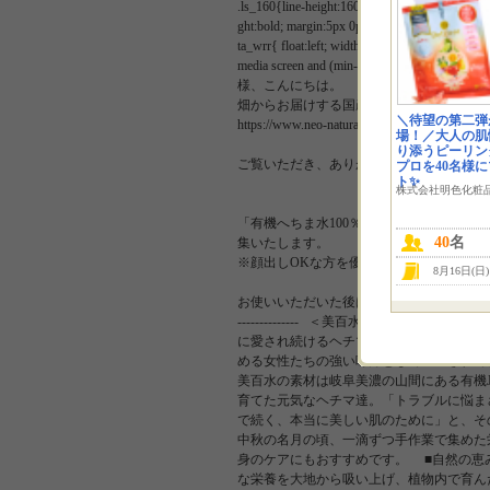
.ls_160{line-height:160%;} #sozai_mr{ float:left
ght:bold; margin:5px 0px; } .sonota_wrl{ backgr
ta_wrr{ float:left; width:420px; margin:1px 0p
media screen and (min-width: 480px){ .FS2_
様、こんにちは。
畑からお届けする国産オーガニックコスメ
＼待望の第二弾
https://www.neo-natural.com/
場！／大人の肌
り添うピーリン
ご覧いただき、ありがとうございます。
プロを40名様
ト✨
株式会社明色化粧
「有機へちま水100％のめぐみを肌にたっぷ
40
名
集いたします。
※顔出しOKな方を優先させていただきま
8月16日(日
お使いいただいた後はInstagramでご感想をお聞かせください！ -----
-------------- ＜美百水について
に愛され続けるヘチマ水。サポニンなどの
める女性たちの強い味方として重宝されて
美百水の素材は岐阜美濃の山間にある有機
育てた元気なヘチマ達。「トラブルに悩ま
で続く、本当に美しい肌のために」と、そ
中秋の名月の頃、一滴ずつ手作業で集めた
身のケアにもおすすめです。 ■自然の恵
な栄養を大地から吸い上げ、植物内で育ん