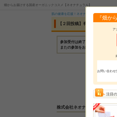
畑からお届けする国産オーガニックコスメ【ネオナチュラル】
肌の健康を応援！ネオナチュラル
イベント
『畑か
【２回投稿】有機へちま水100
ア
参加受付は終了いたしました。
またの参加をお待ちしております
モニ
お問い合わせ
モニ
参加
選考
注目
株式会社ネオナチュラルからの