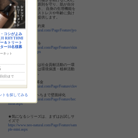
「スキンケアは肌の働きを助けるために
行うもの」という原則を守り、肌が自分
で健やかになる働き、 自身の生理機能を
高める事により、ストレスや年齢に負け
ないスキンケアを提供します。
皆様への５つのお約束
https://www.neo-natural.com//Page/Feature/jyo
・コシがよみ
ho_5.aspx
I RHYTHMI
プー＆トリート
真のオーガニックを
ター10名様募
https://www.neo-natural.com/Page/Feature/skin
structure_organic.aspx
ーネット
ネオナチュラルでは社会貢献活動の一環
名
として売上の一部は環境保護・植林活動
へ寄附しています。
6日(日)まで
■クローバー環境募金
https://www.neo-natural.com/Page/Feature/clov
er.aspx
■緑のカーテン へちまで壁面緑化
ントを探してみる
https://www.neo-natural.com/Page/Feature/hec
hima.aspx
★気になるシリーズは、まずはお試しサ
イズで
https://www.neo-natural.com/Page/Feature/sam
ple-mini.aspx