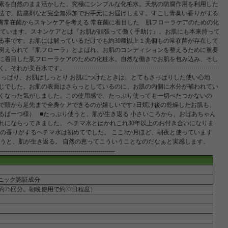
素を自然のまま活かした、究極にシンプルな化粧水。天然の防腐作用を利用した
法で、防腐剤など完全無添加でお手元にお届けします。すこし青臭い香りがする
膚常在菌からスキンケアを考える 常在菌に着目した 肌フローラケアのための化
きています。スキンケアとは『お肌が頑張って働く手助け』。お肌にも本来持って
る事です。お肌には解っているだけでも約30種以上１兆個もの常在菌が存在して
例えられて『肌フローラ』とよばれ、お肌のコンディションを整えるために重要
に着目した肌フローラケアのための化粧水。自然な働きでお肌を包み込み、そし
--------------------------------------------------------------------
客様の声＞ ■使用感さっぱり、お肌はしっとり お肌につけたときは、とてもさっぱりした使い心地
じでした。お肌の表面はさらっとしているのに、お肌の内側に水分が補われてい
くなった気がしました。この使用感で、たっぷり使っても一切べたつかないの
で頭から足先まで全身ケアできるのが嬉しいです♪日焼け後の乾燥したお肌も、
るぱーつ様） ■たっぷり使うと、肌が生き返る 小さいころから、おばあちゃん
れにならってきました。 ヘチマ水とはかれこれ30年以上のお付き合いになりま
土の香りがするヘチマ水は初めてでした。 ここ3か月ほど、朝夜と使っています
使うと、肌が生き返る。 自然の恵ってこういうことなのだなぁと実感します。
---------------------------------------------------
ニック認証成分
で、約75回分。朝晩使用で約37日程度）