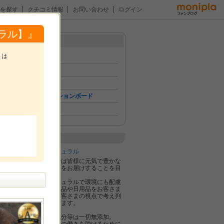
を探す
クチコミ情報
お問い合わせ
ログイン
ラル】』
メニュー
トは
トップ
イベント
ニュース
コミュニケーションボード
。
ファン紹介
企業紹介
株式会社ネオナチュラル
ネオナチュラルでは皆様に元気で豊かな
ナチュラルライフをお届けすることを目
的としています。
そのために、ナチュラルで環境にも配慮
したスキンケア製品や日用品をお客さま
に提供し、常にお客さまの視点で考え判
断し実行していきます。
石油由来の合成成分等は一切無添加。