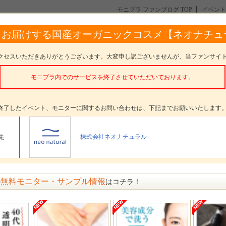
モニプラ ファンブログ TOP
イベント
【２回投稿】有機へちま水100％のオーガニック化粧水【15名様】
らお届けする国産オーガニックコスメ【ネオナチュ
％のオーガニック化粧水【15名様】
クセスいただきありがとうございます。大変申し訳ございませんが、当ファンサイ
モニプラ内でのサービスを終了させていただいております。
。
終了したイベント、モニターに関するお問い合わせは、下記までお願いいたします
タープレゼント
母袋有機農場シリーズ 美百水 150mL
株式会社ネオナチュラル
先
ター数
15名
〆切
参加受付は終了いたしました
方法
選考 発表日： 7月18日(火)
無料モニター・サンプル情報
の
はコチラ！
メッセージ