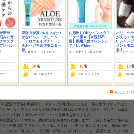
; width:150px; height:340px; margin-right:7px; display:inline; } #sozai_mr .name{ font-wei
ound-color:#99ccff; width:120px; float:left; margin:1px 0px 0px 1px; padding:5px; } .sono
x 0px 5px; padding:2px 2px 5px 2px; } .layout_content .system_content { width: 100%; } @
sort_menu_bg, .FS2_GroupLayout { width: 1100px; margin: 0px auto; } } モニプラの皆
 ネオナチュラルです。
が新登
保湿力が高いのにべたつ
お顔出しOKなインスタモ
ハリ・ツヤ
悩みに寄
かないハンドクリーム
ニター様★【W洗顔不
がえる！NIJ
グマスク
「アロエモイスチャー」
要】薬用天然クレンジン
C シャン
にプレゼン
★おハガキ返信モニター
グ「DoWhite+」
メントモニ
様
集！
品
安心健康ライフ株式会社
安心健康ライフ株式会社
株式会社スタ
り♪ 美百水 150mL＜化粧水・本製品＞」 のインスタグラムモニターを15名様募
10
名
10
名
10
す。
)まで
8月16日(日)まで
8月16日(日)まで
8月1
---------------------------------------------------------------------------
＞ ■究極にシンプルだけれども頼もしい化粧水 古くは江戸時代から“美人水”として多くの女性
もっとイベ
豊富な栄養素が、お肌にすっと浸透するため、キメの整った透明感のある肌を求
きました。
JAS認定の母袋有機農場で、スタッフが地元の方たちと、畑の土作りから丹念に
されがちな、デリケートなお肌の方が気兼ねなく使えるものを」そして「百歳ま
のヘチマだけで100％オーガニックの化粧水を作りました。
栄養豊富なヘチマ水が、繊細なお肌を健やかに整えます。日差しを浴びた後や全
みを完全無添加で 茎からしたたるエキスは ヘチマが育む活きた水。 植物が様々
だ、いわば「活きた水」は浸透力が高いと言われています。美百水は、ヘチマ水