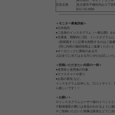
株式会社 ネオナチュラル
広告文責
名古屋市千種区内山３丁目8
052-745-9900
-------------------------------------------------------
＜モニター募集詳細＞
●日本国内
●ご自身のインスタグラム（一般公開）を
●当選後、期限内に2回、インスタグラム
(投稿後すぐに記事を削除するのはご遠慮
(同じ内容の連続投稿はご遠慮ください)
●オーガニックに興味のある方
上記全てに当てはまる方にぜひお試しいた
＜投稿いただきたい内容の一例＞
●使用前と使用後の印象
●テクスチャーや香り
●お肌の変化 など。
インスタグラム以外にも、口コミサイト、Fac
ら嬉しいです！！
＜お願い＞
※インスタグラムユーザー様のイベントと
※動画撮影の際には本品がわかるように撮
※ご投稿いただいた画像は販促などで二次