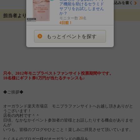
意気込みを書く
ア機能を助けるセラミド
サプリをお試ししません
か？
担当者よりメッセージ
モニター数
20
名
4日前！
もっとイベントを探す
只今、2012年モニプラベストファンサイト投票期間中です。
10名様にギフト券1万円が当たるチャンスも♪
◆ご挨拶◆
オーガランド楽天市場店 モニプラファンサイトへお越し頂きありがと
うございます！
店長の内村です＾＾
日頃、なかなかイベント参加者の皆様とお話したりする機会がありませ
んが
いつも、皆様のブログやひとこと！楽しみに拝見させて頂いています。
たくさんのブロガー様がオーガランドの商品を