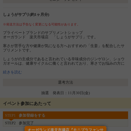
しょうがサプリ(約1ヶ月分)
※発送方法は予告なく変更になる可能性があります。
プライベートブランドのサプリメントショップ
オーガランド 楽天市場店 「しょうがサプリ」です。
寒さが苦手な方や健康が気になる方へおすすめの「生姜」を配合したサ
プリメントです。
しょうがの主成分であると言われている辛味成分のジンゲロン、ショウ
ガオールは、健康サイクルに働くと言われており、寒さでお悩みの方に
おすすめです。
続きを読む
また、ジンギベレン、リナロール、シトラール、シオネールといったダ
イエットに有用とされる香り成分も含有していると言われています。
選考方法
プラス成分として、ビタミン、ミネラルを豊富に含むと言われている山
抽選 発表日：11月30日(金)
査子（サンザシ）、クエン酸を豊富に含むと言われ、元気がほしいとき
におすすめの梅肉エキス、柚子などを配合しました。
イベント参加にあたって
▼こんな方におすすめ
・寒さでお悩みの方
STEP1
参加登録をする
・冷房が苦手な方
・元気に過ごしたい方
STEP2
参加完了
・健康が気になる方
・美容が気になる方
オーガランド楽天市場店『モニプラファンサ