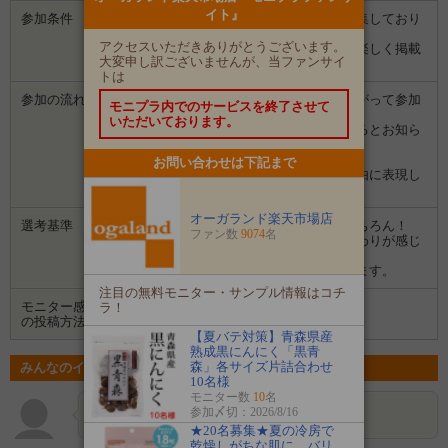
イト』
参加条件
ブログで商品を紹介してくださる方を募集しており
バランスの良い食事や運動を心がけ、毎日の生活サポートにお役立て下
ます。
さい。
アクセスいただきありがとうございます。
写真やダイエットで気をつけたことなど楽しく掲載
大変申し訳ございませんが、当ファンサイ
してくださると幸いです。
トは
参加の流れ
１．「参加する」ボタンから画面にしたがって参加
モニプラ内でのサービスを終了させて
します。
いただいております。
２．募集期間の終了後、企業から選ばれるとお知ら
せがあります。
３．企業から商品などが届きます。
お問い合わせは下記まで
４．試していただいた感想や口コミを自由に表現し
て投稿してください。
オーガランド楽天市場店
選考基準
こまめにブログを更新されている方はもちろん！
ファン数
9074
名
ダイエットへの熱い決意や美容へのこだわりが感じ
られる方！
応募時の投稿内容などを拝見させて頂きます。
注目の無料モニター・サンプル情報はコチ
モニター感想
ラ！
ブログ
の投稿方法
【夏バテ対策】青森県産
熟成黒にんにく「黒青
森」各サイズ片詰合わせ
みんなのイベントの意気込み
10名様
モニター数
10
名
参加〆切：2026/8/16
なるみぽん
冷え性なので…
★20名募集★夏の冷房で
乾燥しがちな肌に。バリ