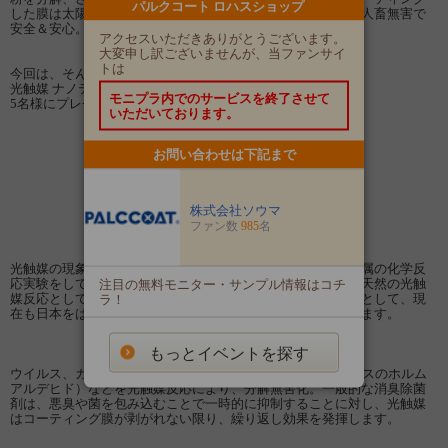
パルクコート ロハスショップ
した膜は太陽光や室内光を受け繰り返し効果を発揮します。人畜無害で
安全＆安心。
アクセスいただきありがとうございます。
大変申し訳ございませんが、当ファンサイ
トは
今回は、そんな
光触媒 ナノティーミストスプレー 300mlタイプを
モニプラ内でのサービスを終了させて
5名様にプレゼント致します。
いただいております。
お問い合わせは下記まで
株式会社ソウマ
ファン数
985
名
光触媒の現象は１９６７年東京大学の藤島昭教授によって金属の化学反
注目の無料モニター・サンプル情報はコチ
応実験をしていたところ偶然に発見されたとされています。天然の光触
ラ！
媒反応として光合成が挙げられます。次世代のエネルギー源として、現
在も日本をはじめ、世界各地で商品化、実用化が進んでおります。
もっとイベントを探す
ウイルス、カビ菌、雑菌、悪臭、有害VOCガス（シックハウスのホルム
アルデヒド）などを光触媒反応により、分解無害化。一般的な消臭除菌
剤は、悪臭や菌を包み込むことで一時的に抑制することに対し、光触媒
はコーティング膜が剥がれない限り、繰り返し効果を発揮します。