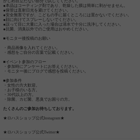
かじめ目立たない部分で試してください。
●本品はコーティング剤であり、乾燥した膜は簡単に剥がせません。
●保管は直射日光を避けてください。
●安全無害ですが、こどもの手に届くところには置かないでください。
●顔に向けてスプレーしないでください。
●誤って目に大量に入った場合は清水で十分に洗浄してください。
●抗菌、消臭以外でのご使用はおやめください。
■モニター後投稿のお願い
・商品画像を入れてください。
・感想をご自分の言葉で記載ください。
■イベント参加のフロー
・参加時にアンケートにお答えください。
・モニター後にブログで感想を投稿ください。
■参加条件
・女性の方大歓迎。
・お子様のいる方。
・30代以上の方。
・除菌、カビ菌、悪臭でお困りの方。
たくさんのご参加お待ちしております。
★ロハスショップ公式Instagram★
★ロハスショップ公式Twitter★