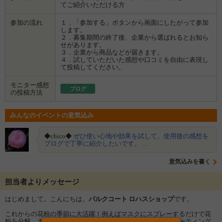
てご紹介いただける方
参加の流れ
１．「参加する」ボタンから画面にしたがって参加
します。
２．募集期間の終了後、企業から選ばれるとお知ら
せがあります。
３．企業から商品などが届きます。
４．試していただいた感想や口コミを自由に表現し
て投稿してください。
モニター感想
ブログ
の投稿方法
みんなのイベントの意気込み
◆chico◆
ぜひ使い心地や効果を試して、使用後の感想を
ブログで丁寧に紹介したいです。 …
意気込みを書く
担当者よりメッセージ
はじめまして。こんにちは。
パルクコート ロハスショップ
です。
これからの花粉の季節に大活躍！例えばマスクにスプレーするだけで花
粉を分解、さらに除菌、消臭、抗菌効果もあります。一度コーティング