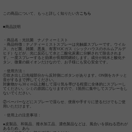
この商品について、もっと詳しく知りたい方
こちら
■商品説明
・商品名：光抗菌 ナノティーミスト
・商品特徴：ナノティーミストスプレーは光触媒スプレーです。ウイル
ス、カビ菌、雑菌、悪臭、有害VOCガス（シックハウスのホルムアルデ
ヒド）などが、光に反応して水と二酸化炭素に分解されて除去されま
す。一度スプレーすると効果が長期間継続します。成分が純水と酸化チ
タン、微量の銀イオンだけなので、お子様にも安心安全です。
・使用方法：
①吹き出し口先端部分から反対側にボタンがあります。ON側をカチッと
音がするまで押してください。
対象物から30ｃｍ以上離して湿り気を帯びる程度に全体的にスプレーし
てください。シミの原因になりますので、1箇所に集中してスプレーをし
ないでください。
②ペーパーなどにスプレーで湿らせ、便座や手すりに塗るだけでもご使
用いただけます。
・使用上の注意事項：
●皮製品、和装品、撥水加工品、濃色製品などは、風合いを損ねる恐れが
あるため、あら