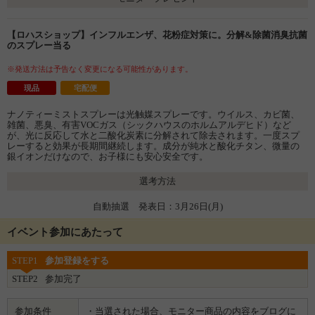
【ロハスショップ】インフルエンザ、花粉症対策に。分解&除菌消臭抗菌
のスプレー当る
※発送方法は予告なく変更になる可能性があります。
現品
宅配便
ナノティーミストスプレーは光触媒スプレーです。ウイルス、カビ菌、
雑菌、悪臭、有害VOCガス（シックハウスのホルムアルデヒド）など
が、光に反応して水と二酸化炭素に分解されて除去されます。一度スプ
レーすると効果が長期間継続します。成分が純水と酸化チタン、微量の
銀イオンだけなので、お子様にも安心安全です。
選考方法
自動抽選 発表日：3月26日(月)
イベント参加にあたって
STEP1
参加登録をする
STEP2
参加完了
参加条件
・当選された場合、モニター商品の内容をブログに