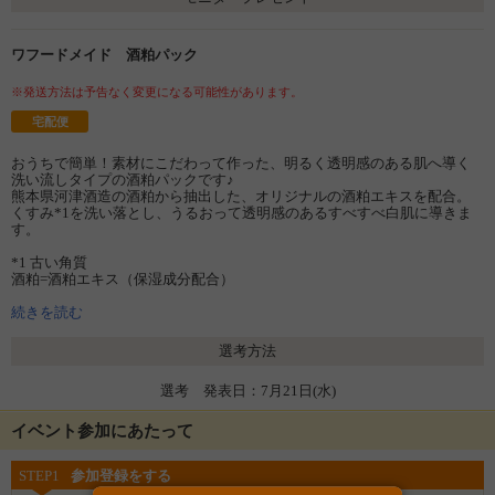
ワフードメイド 酒粕パック
※発送方法は予告なく変更になる可能性があります。
宅配便
おうちで簡単！素材にこだわって作った、明るく透明感のある肌へ導く
洗い流しタイプの酒粕パックです♪
熊本県河津酒造の酒粕から抽出した、オリジナルの酒粕エキスを配合。
くすみ*1を洗い落とし、うるおって透明感のあるすべすべ白肌に導きま
す。
*1 古い角質
酒粕=酒粕エキス（保湿成分配合）
続きを読む
選考方法
選考 発表日：7月21日(水)
イベント参加にあたって
STEP1
参加登録をする