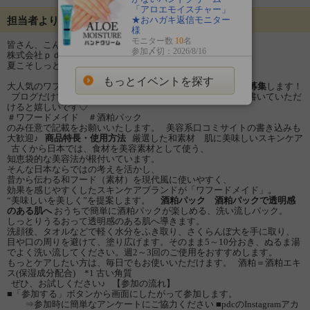
「アロエモイスチャー」
★おハガキ返信モニター
担当者よりメッセージ
様
モニター数
10
名
皆さん、こんにちは！
参加〆切：2026/8/16
株式会社ｐｄｃです✨
夏こそしっとり透明感あふれる肌を目指しませんか？
もっとイベントを探す
大人気のワフードメイド
「酒粕パック」
のモニター
240名様募集
します！
ブログだけでなくinstagramへの感想や、 顔出しでの感想も書いていただ
けると嬉しいです♡
＃ワフードメイド ＃酒粕パック
のみ任意で記載をお願いいたします。 美容系口コミサイトの書き込みも
大歓迎♪
商品特長・使用方法
厳選した和素材 肌に美味しいスキンケア
古くから日本では、食材を美容素材として使う、
知恵袋的な美容法が根付いています。
そんな日本ならではの考えを活かし、
昔から伝わる和フード（素材）を現代風に使いやすく、
効果を感じやすくしたスキンケアブランドが「ワフードメイド」。
“美味しいを美しく”を提案します。
酒粕パック 酒粕パックで透明感
のある肌へ
おうちで簡単に酒粕パックが楽しめる、洗い流しパック。
しっとりうるおって透明感のある肌へ導きます。
洗顔後、タオルなどで軽く水分をふき取り、さくらんぼ大を手に取り、
目や口の周りを避けて、塗り広げます。そのまま5～10分おき、ぬるま湯
でよく洗い流してください。週2～3回のご使用をおすすめします。
もっとケアしたい方は、毎日でもお使いいただけます。 酒粕＝酒粕エキ
ス(保湿成分配合) *1 古い角質
ぜひ、お試しください♪ 【参加の流れ】
■「参加する」ボタンから画面にしたがって参加します。
⇒参加時に簡単なアンケートにご協力ください ■pdcのInstagramアカ