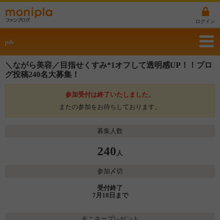
ログイン
pdc
＼ながら美容／目指せくすみ*1オフして透明感UP！！ブロ
グ投稿240名大募集！
参加受付は終了いたしました。
またの参加をお待ちしております。
募集人数
240
人
参加〆切
受付終了
7月18日まで
モニタープレゼント