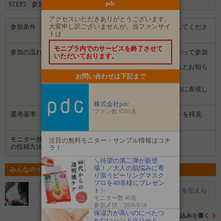
pdc
STEP2
参加完了
アクセスいただきありがとうございます。
大変申し訳ございませんが、当ファンサイ
参加条件
・ブログ記事に商品の画像や感想を記載してくださ
トは
る方
モニプラ内でのサービスを終了させて
参加の流れ
１．「参加する」ボタンから画面にしたがって参加
いただいております。
します。
２．募集期間の終了後、企業から選ばれるとお知ら
せがあります。
お問い合わせは下記まで
３．企業から商品などが届きます。
４．試していただいた感想や口コミを自由に表現し
て投稿してください。
株式会社pdc
ファン数
9581
名
選考基準
お持ちのブログ記事やInstagramアカウントを拝見
し、選定させていただきます。
モニター感想
注目の無料モニター・サンプル情報はコチ
ブログ
の投稿方法
ラ！
＼待望の第二弾が新登
場！／大人の肌悩みに寄
みんなのイベントの意気込み
り添うピーリングマスク
プロを40名様にプレゼン
ト✨
maruchibimam…
ブログでしっかりと細かく良さを伝えら
れたらいいなと思い応募しました！pdc…
モニター数
40
名
参加〆切：2026/8/16
保湿力が高いのにべたつ
意気込みを書く
かないハンドクリーム