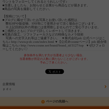
ウントをフォローしてくれるとうれしいです♪
■当選しましたら、お知らせと企業から商品などが届きます。
■商品の写真を撮影してください。
【投稿について】
■ブログに載せて頂いたお写真とお使い頂いた感想は、
弊社HPや販促物、SNS等にて使用させて頂く場合がございます。
※上記目的以外の用途には使用致しませんのでご安心下さいませ。
■ご感想とともにブログで詳しくレポートして頂きます。
■写真の加工、ソフトフォーカスなどの特殊なカメラ技術
写真への文字入れ等はご遠慮下さい。 ▼株式会社pdc 公式ページはこ
ちら♪ http://www.p-dc.com/index.html ▼【公式＠cosmeページ】pdc 総合情
報はこちら♪ http://www.cosme.net/brand/brand_id/3127/top ▼ぜひフォロ
ーしてください♡
参加条件を満たす方が当選者より少ない場合、
当選者数が所定の人数に満たないことがございます。
予めご了承ください。
企業情報
ｐｄｃ
ページの先頭へ