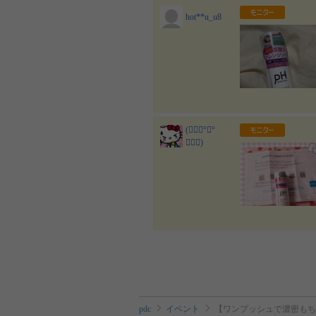
hot**u_u8
(๑⃙⃘°⌓°
๑⃙⃘)
pdc
イベント
【ワンプッシュで濃密もち