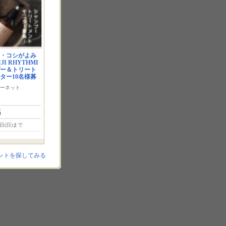
・コシがよみ
I RHYTHMI
プー＆トリート
ター10名様募
ーネット
名
6日(日)まで
ントを探してみる