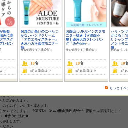
わる時短スキンケア！
ちいいんです✨
が新登
保湿力が高いのにべたつ
お顔出しOKなインスタモ
ハリ・ツヤ
稿いただけるモニターさまを
悩みに寄
かないハンドクリーム
ニター様★【W洗顔不
がえる！NIJ
グマスク
「アロエモイスチャー」
要】薬用天然クレンジン
C シャン
にプレゼン
★おハガキ返信モニター
グ「DoWhite+」
メントモニ
！
商品特長・使用方法
“お肌と同じ弱酸性” × “炭酸*1” 濃密もっちり泡のクレ
様
集！
品
安心健康ライフ株式会社
安心健康ライフ株式会社
株式会社スタ
お肌と同じ弱酸性。お肌をうるおわせ、健やかな状態に。
POINT.2 ワンプッシュで
不要
10
名
10
名
10
)まで
8月16日(日)まで
8月16日(日)まで
8月1
もちもち白泡が、メイク、毛穴汚れや角質まできちんとオフ。お肌のコンディシ
もっとイベ
へ導きます。
POINT.3 健やかな肌作りをサポート 保湿成分配合。
フラーレ
整えます。
ぷり溜め込みます。
け、みずみずしいお肌へ導きます。
柔らかくほぐします。
POINT.4 3つの精油(香料)配合
*1 炭酸ガス(噴射剤として
い♪ ◆参加の流れ◆
って参加します。
ください