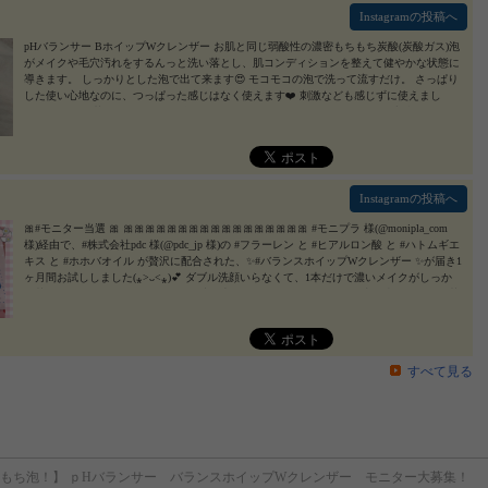
湿成分たっぷりなので、洗った後は乾燥することもつっぱることも全くなかったです.ᐟ 翌
Instagramの投稿へ
日になると、更にお肌がしっとりもちもち肌になっているのが実感できます‪.ᐟ‪.ᐟ😳🤍 使っ
ていく度に毛穴が目立ちにくくなってきて、化粧ノリも本当に良くなりました🥰 これ1本
pHバランサー BホイップWクレンザー お肌と同じ弱酸性の濃密もちもち炭酸(炭酸ガス)泡
でクレンジングと洗顔が完了できるので、忙しい朝でも使いやすくて助かってます🙇🏼‍♀️✨
がメイクや毛穴汚れをするんっと洗い落とし、肌コンディションを整えて健やかな状態に
気になった方は是非使用してみてほしいです🤲🏻♡ この度は素敵なご縁を ありがとうご
導きます。 しっかりとした泡で出て来ます😍 モコモコの泡で洗って流すだけ。 さっぱり
ざいました😊💫 ． ． ． #ピーエイチバランサー #pHバランサー #炭酸クレンジング #バ
した使い心地なのに、つっぱった感じはなく使えます❤️ 刺激なども感じずに使えまし
ランスホイップWクレンザー #洗顔 #monipla #pdc_fan #モニター #web懸賞 #web当選 #web
た！ メイクも落ちるがいいです😍 #ピーエイチバランサー #phバランサー #炭酸クレンジ
当選品 #懸賞当選 #当選 #当選報告 #懸賞 #懸賞生活 #懸賞好きな人と繋がりたい #懸賞好
ング #バランスホイップWクレンザー #洗顔 #monipla #pdc_fan #炭酸洗顔 #泡洗顔 #弾力泡
きさんと繋がりたい #懸賞仲間募集 #懸賞記録 #懸賞好き #プレゼント #プレゼントキャン
#スキンケア #スキンケア好きさんと繋がりたい
2021/12/21
ペーン #プレキャン #敏感肌 #乾燥肌 #クレンジング洗顔 #もちもち肌 #毛穴レス肌 #Omoc
hi当選報告
2021/12/20
Instagramの投稿へ
🎀#モニター当選 🎀 🎀🎀🎀🎀🎀🎀🎀🎀🎀🎀🎀🎀🎀🎀🎀🎀🎀 #モニプラ 様(@monipla_com
様)経由で、#株式会社pdc 様(@pdc_jp 様)の #フラーレン と #ヒアルロン酸 と #ハトムギエ
キス と #ホホバオイル が贅沢に配合された、✨#バランスホイップWクレンザー ✨が届き1
ヶ月間お試ししました(⁎˃ᴗ˂⁎)💕 ダブル洗顔いらなくて、1本だけで濃いメイクがしっか
り落ちて、マツエクもとれなくて、洗い上がりもさっぱりしてて、仕事で疲れてメイク落
とすの面倒な時にすっごく便利です💕 メイク落とすの面倒な方におすすめです💕 この度
はたくさんの応募者の中よりモニターに選んでいただきありがとうございました‎(🎀•͈ᴗ•͈)ᵃʳⁱᵍᵃ
ᵗᵒ➰💖#ピーエイチバランサー #pHバランサー #炭酸クレンジング #バランスホイップW
クレンザー #洗顔 #monipla #pdc_fan #懸賞好きさんと繋がりたい #懸賞好きな人と繋がり
すべて見る
たい #無言フォロー大歓迎 🎀🎀🎀🎀🎀🎀🎀🎀🎀🎀🎀🎀🎀🎀🎀🎀🎀
2021/11/25
もち泡！】 ｐHバランサー バランスホイップWクレンザー モニター大募集！