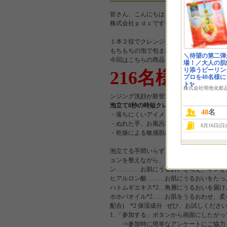
皆さん、こんにちは！
株式会社ｐｄｃです✨
１本２役でクレンジングと洗顔が１度で終
もちもちの泡で包まれるのがとっても気持
＼待望の第二弾
今回はこちらの商品をInstagramにご投
場！／大人の肌
り添うピーリン
216名様
プロを40名様
大募集いたします
ト✨
株式会社明色化粧
ンジング洗顔が新登場！
POINT.1 
泡立て0秒の時短クレンジング。
・W洗顔
40
名
・落ちにくいアイメイクもオフ
・ぬれた手、お風呂場もOK
8月16日(日
・乾燥による敏感肌にも使える
泡立てる手間いらず。ワンプッシュで濃密
ョンを整えながら、しっとり健やかな肌
ン…………お肌にうるおいを与え、キメを
ヒアルロン酸………お肌にうるおいをたっ
ハトムギエキス*2…角層にうるおいを届
ホホバオイル*2……お肌をうるおわせ、
配合) *2 保湿成分 ぜひ、お試しくださ
1. 「参加する」ボタンから画面にしたが
⇒参加時に簡単なアンケートにご協力