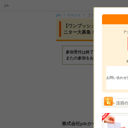
pdc
pdc
イベント
【ワンプッシュで濃密もち
【ワンプッシュで濃密もちもち
ニター大募集！
ア
参加受付は終了いたしました。
またの参加をお待ちしております
モニ
お問い合わせ
モニ
参加
注目
選考
株式会社pdcからのメッセージ