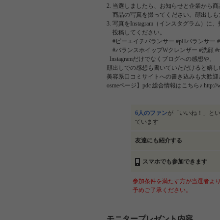
2. 当選しましたら、お知らせと企業から
商品の写真を撮ってください。顔出しも
3. 写真をInstagram（インスタグラム）
投稿してください。
#ピーエイチバランサー #pHバランサー 
#バランスホイップWクレンザー #洗顔 #monipl
Instagramだけでなくブログへの感想や、
顔出しでの感想も書いていただけると嬉し
美容系口コミサイトへの書き込みも大歓迎♪ ▼株式会社p
osmeページ】pdc 総合情報はこちら♪ http://ww
6人のファン
が「いいね！」と
ています
友達にも紹介する
スマホでも参加できます
参加条件を満たす方が当選者より
予めご了承ください。
モニタープレゼント内容