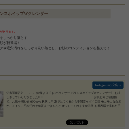
ランスホイップWクレンザー
があります。
をしっかり落とす
顔が新登場！
クや毛穴汚れをしっかり洗い落とし、お肌のコンディションを整えてく
Instagramの投稿へ
🤍当選報告🏹 ． ． ． pdc様より 〖pHバランサー バランスホイップWクレンザー〗 お試
しさせていただきました😶‍🌫️🤍 ┄┄┄┄┈┈┈┈┈┈┈┈┈┈┈┈┈ お肌と同じ弱酸性
で、お肌を潤わせ 健やかな状態に💭 泡で出てくるから手間要らず.ᐟ 👏🏻 モコモコな白泡
が、メイク、毛穴汚れや角質まできちんと オフしてくれます🤲🏻💖 お風呂場で濡れた手
でも使用できるので とても便利です🪄 𓂃𓂃𓂃𓂃𓂃𓂃𓂃𓂃𓂃𓂃 ‎・フラーレン ・ヒアル
ロン酸 ・ハトムギエキス ・ホホバオイル‎ 𓂃𓂃𓂃𓂃𓂃𓂃𓂃𓂃𓂃𓂃 4種の保湿成分が配
合されていて 乾燥肌や敏感肌の方でも安心してお使い いただけます🥰 ハーバルアロマ
の香りがとても良くて リラックスできます🌬💐 ┈┈┈┈┈┈┈┈┈┈┈┈┈┈┈┈┈ も
っちりとしたモコモコな白泡が包んでくれて、洗った後は もちもち肌になります🧏🏼‍♀️ 保