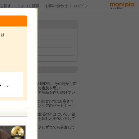
を探す
クチコミ情報
お問い合わせ
ログイン
メニュー
トは
トップ
イベント
ファン紹介
。
企業紹介
株式会社pdc
pdcが誕生したのは1992年。その時から変
わらずに、お客様の素肌を思い、
高品質なスキンケア商品を作り続けてい
ます。
そんな私たちpdc が目指すのはお客さま一
人ひとりの「スキンケアのパートナー」
となること。
毎日、お客さまの生活のそばにいて、健
やかな肌と気持ちを育むお手伝いをして
いきたい。
そのために、毎日少しずつでも前進して
いきます。