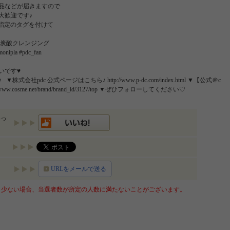
商品などが届きますので
大歓迎です♪
に、指定のタグを付けて
#炭酸クレンジング
a #pdc_fan
いです♥
dc 公式ページはこちら♪ http://www.p-dc.com/index.html ▼【公式＠c
w.cosme.net/brand/brand_id/3127/top ▼ぜひフォローしてください♡
いっ
URLをメールで送る
少ない場合、当選者数が所定の人数に満たないことがございます。