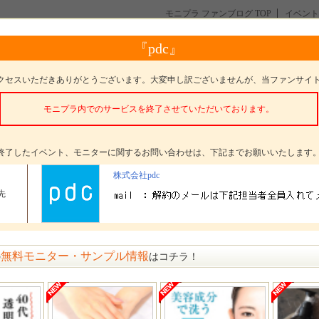
モニプラ ファンブログ TOP
イベント
もち泡！】 ｐHバランサー バランスホイップWクレンザー モニター大募集！
『pdc』
泡！】 ｐHバランサー バランスホイップWクレンザー モ
クセスいただきありがとうございます。大変申し訳ございませんが、当ファンサイ
モニプラ内でのサービスを終了させていただいております。
。
終了したイベント、モニターに関するお問い合わせは、下記までお願いいたします
株式会社pdc
タープレゼント
ピーエイチバランサー バランスホイップWクレンザー
先
ター数
216名
〆切
参加受付は終了いたしました
無料モニター・サンプル情報
の
はコチラ！
方法
選考 発表日： 10月22日(金)