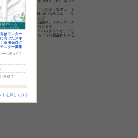
リー柿渋石鹸」や薬用タイプの「薬用フ
ァミリー柿渋石鹸」
まるで本物のスイーツのようなキュート
な香り「ICHIGO MILK FLAVOR.」「サ
ボンドショコラ」など、
特徴のある様々な石鹸や、スキンケアア
イテムを製造しております。
安心安全で、毎日のバスタイムが、「ち
返信モニター
ょっと幸せ」になるような製品作りを心
に向けたスキ
がけています。
！薬用保湿ク
モニター募集
シーズチョイス
名
7日(月)まで
ントを探してみる