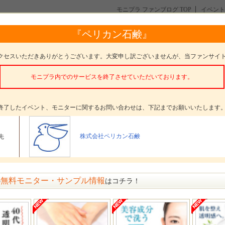
モニプラ ファンブログ TOP
イベント
キ女子のお肌へ。「ブルー・ライト・ソープ」新発売！
『ペリカン石鹸』
。「ブルー・ライト・ソープ」新発売！
クセスいただきありがとうございます。大変申し訳ございませんが、当ファンサイ
モニプラ内でのサービスを終了させていただいております。
。
終了したイベント、モニターに関するお問い合わせは、下記までお願いいたします
タープレゼント
ブルー・ライト・ソープ
株式会社ペリカン石鹸
先
ター数
30名
〆切
参加受付は終了いたしました
方法
選考 発表日： 9月10日(木)
無料モニター・サンプル情報
の
はコチラ！
ッセージ