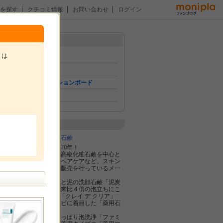
を探す
クチコミ情報
お問い合わせ
ログイン
メニュー
トは
トップ
イベント
コミュニケーションボード
ファン紹介
。
企業紹介
株式会社ペリカン石鹸
石鹸製造に携わり70年！
ペリカン石鹸は、高級化粧石鹸を中心と
し、基礎化粧品やヘアケアなど、スキン
ケア化粧品の製造販売を行っているメー
カーです。
ロングセラーの炭と泥の洗顔石鹸「泥炭
石」をはじめ、従来比４倍の泡立ちにこ
だわった「sufu」「クレイ デ クリア」
背中にできるニキビに着目した「薬用石
鹸ForBack.」
気になるニオイさっぱり泡洗浄「ファミ