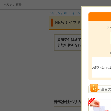
ペリカン石鹸
ペリカン石鹸
イベント
NEW！イマド
NEW！イマドキ女子のお肌へ
ア
参加受付は終了いたしました。
またの参加をお待ちしております
モニ
お問い合わせ
モニ
参加
選考
注目
株式会社ペリカン石鹸からのメ