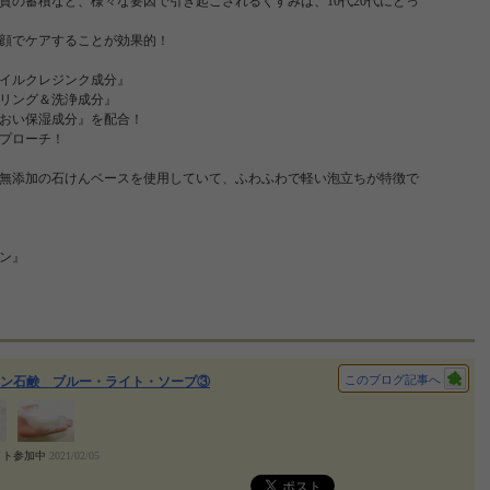
質の蓄積など、様々な要因で引き起こされるくすみは、10代20代にとっ
顔でケアすることが効果的！
イルクレジンク成分』
リング＆洗浄成分』
おい保湿成分』を配合！
プローチ！
無添加の石けんベースを使用していて、ふわふわで軽い泡立ちが特徴で
ン』
このブログ記事へ
ン石鹸 ブルー・ライト・ソープ③
イト参加中
2021/02/05