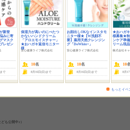
‥∵‥∴‥∵‥∴‥∴‥∵‥∴
Y♥にする製品づ1くり”を心掛けている
担当：加茂です♪
‥∴‥∵‥∴‥∴‥∵‥∴ NEW ★ 2020年9月1日 新発売
が新登
保湿力が高いのにべたつ
お顔出しOKなインスタモ
★おハガキ
悩みに寄
かないハンドクリーム
ニター様★【W洗顔不
様募集★秋
グマスク
「アロエモイスチャー」
要】薬用天然クレンジン
ンケア準備
にプレゼン
★おハガキ返信モニター
グ「DoWhite+」
リーム現品
様
●●●●●●゜+. 方法 ① 事前アンケート答えて参加♪ ② モニター当選後は、届いた商
品
安心健康ライフ株式会社
安心健康ライフ株式会社
株式会社キャ
10
名
10
名
10
内容や、ブログでご投稿いただいた内容・お写真は
ok・メールマガジンや、販売促進用POP等で
)まで
8月16日(日)まで
8月16日(日)まで
8月1
もっとイベ
きなども公開中♪）