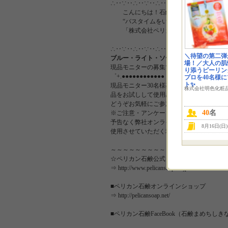
∴‥∵‥∴‥∵‥∴‥∴‥∵‥∴‥∵‥∴‥∴
こんにちは！石鹸製造に携わり73年！
“バスタイムをいつもよりちょっとHAPP
「株式会社ペリカン石鹸」 のモニプラ
∴‥∵‥∴‥∵‥∴‥∴‥∵‥∴‥∵‥∴‥∴‥∵
＼待望の第二弾
ブルー・ライト・ソープ
場！／大人の肌
現品モニターの募集です★
り添うピーリン
゜+.●●●●●●●●●●●●゜+.
プロを40名様
ト✨
現品モニター30名様募集！ ゜+.●●●●●●
株式会社明色化粧
品をお試しして使用感をブログに投稿！
どうぞお気軽にご参加ください！
40
名
※ご注意・アンケートでお答えいただいた
予告なく弊社オンラインショップ・facebo
8月16日(日
使用させていただく場合がございます。
～～～～～～～～～～～～～
☆ペリカン石鹸公式ＨＰ
⇒ http://www.pelicansoap.co.jp/
■ペリカン石鹸オンラインショップ
⇒ http://pelicansoap.net/
■ペリカン石鹸FaceBook（石鹸まめちし