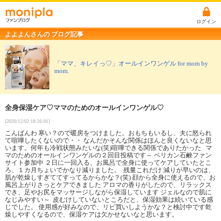
ログイン
よよよんさんの ブログ記事
「ママ、キレイっ♡」オールインワンゲル for mom by
mom.
全身保湿ケア♡ママのためのオールインワンゲル♡
[2020/12/02 18:26:01]
こんばんわ 寒い？ので暖房をつけました。おもちもいるし、夫に怒られ
て喧嘩したくないので・・ なんだかそんな関係はほんと良くないなと思
います。何年も冷戦状態みたいな(笑)喧嘩できる関係でありたかった マ
マのためのオールインワンゲルの２回目投稿です～ ペリカン石鹸ファン
サイト参加中 ２日に一回入る、お風呂で全身に使ってケアしていたとこ
ろ、１カ月ちょいでかなり減りました。 残量これだけ 減りが早いのは、
肌が乾燥しすぎててすってるからかな？(笑) 顔から全身に使えるので、お
風呂上がりさっとケアできました アロマの香りがしたので、リラックス
でき、足やお尻をマッサージしながら保湿しています ジェルなので肌に
なじみやすい～ 皮むけしていないところだと、保湿効果は続いている感
じでした。 使用感が好みなので、リピ買いしようかな？と検討中です乾
燥しやすくなるので、保湿ケアは欠かせないなと思います。