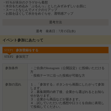
・95％が水分のクラゲから着想
・水分をため込み「ぷるんっ」としたみずみずしいお肌に
・スーッとなじんでメイクのりアップ
・お肌をほぐして水分をめぐらせ、透明感アップ
選考方法
選考 発表日：7月15日(水)
イベント参加にあたって
STEP1
参加登録をする
STEP2
参加完了
参加条件
・ご自身のInstagram（公開設定）に投稿いただける
方
・投稿テーマに沿った投稿が可能な方
参加の流れ
１．「参加する」ボタンから画面にしたがって参加
します。
２．募集期間の終了後、企業から選ばれるとお知ら
せがあります。
３．企業から商品などが届きます。
４．試していただいた感想や口コミを自由に表現し
て投稿してください。