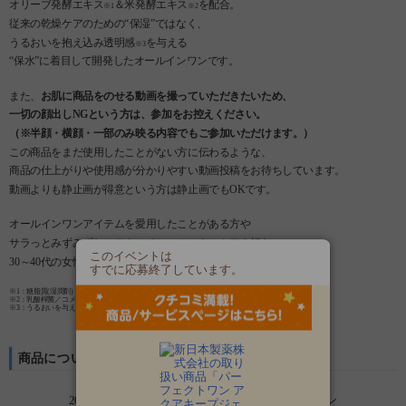
オリーブ発酵エキス
＆米発酵エキス
を配合。
※1
※2
従来の乾燥ケアのための“保湿”ではなく、
うるおいを抱え込み透明感
を与える
※3
“保水”に着目して開発したオールインワンです。
また、
お肌に商品をのせる動画を撮っていただきたいため、
一切の顔出しNGという方は、参加をお控えください。
（※半顔・横顔・一部のみ映る内容でもご参加いただけます。）
この商品をまだ使用したことがない方に伝わるような、
商品の仕上がりや使用感が分かりやすい動画投稿をお待ちしています。
動画よりも静止画が得意という方は静止画でもOKです。
オールインワンアイテムを愛用したことがある方や
サラっとみずみずしいテクスチャーのスキンケアを好む
このイベントは
30～40代の女性のご参加を特に歓迎しています♪
すでに応募終了しています。
※1：糖脂質(湿潤剤)
※2：乳酸桿菌／コメ発酵物(湿潤剤)
※3：うるおいを与えることによる
商品について
20年の肌研究から生まれた、新たなオールインワン