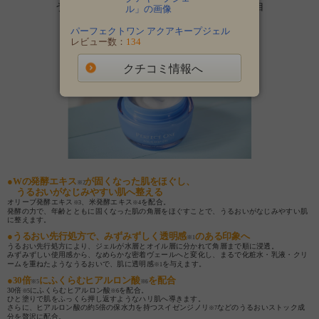
うるおいを抱え込み透明感
を与える“保水”に着目
※1
「
パーフェクトワン アクアキープジェル
」
パーフェクトワン アクアキープジェル
レビュー数：
134
クチコミ情報へ
●Wの発酵エキス
が固くなった肌をほぐし、
※2
うるおいがなじみやすい肌へ整える
オリーブ発酵エキス
、米発酵エキス
を配合。
※3
※4
発酵の力で、年齢とともに固くなった肌の角層をほぐすことで、うるおいがなじみやすい肌
に整えます。
●うるおい先行処方で、みずみずしく透明感
のある印象へ
※1
うるおい先行処方により、ジェルが水層とオイル層に分かれて角層まで順に浸透。
みずみずしい使用感から、なめらかな密着ヴェールへと変化し、まるで化粧水・乳液・クリ
ームを重ねたようなうるおいで、肌に透明感
を与えます。
※1
●30倍
にふくらむヒアルロン酸
を配合
※5
※6
30倍
にふくらむヒアルロン酸
を配合。
※5
※6
ひと塗りで肌をふっくら押し返すようなハリ肌へ導きます。
さらに、ヒアルロン酸の約5倍の保水力を持つスイゼンジノリ
などのうるおいストック成
※7
分を贅沢に配合。