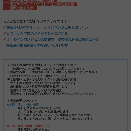
・冒頭から商品名や商品の説明
・モニプラでいただきましたなどの当選報告
・冒頭に飾り文字
＼こんな方にぜひ試して頂きたいです！！／
✔
製薬会社が開発したオールインワンジェルを試したい
✔
朝スキンケア後のメイクのりが気になる
✔
オールインワンジェルの塗布前・塗布後のお肌状態が伝わる
静止画や動画を撮って投稿いただける方
※ご自身の体験や使用感をメインにご投稿ください。
（効果外のことは記載しないようにお願いいたします）
※投稿する際、「効能効果」や「安全性」を保証するような表現は
お控えいただきますようお願いいたします。
※ご投稿いただいた写真やコメントは販促物や広告、
サイト等で使用させていただく場合がございます。
法に抵触しない表現での投稿をお願いしたく
使用できない表現が入っている場合は
投稿テキストの修正をお願いさせていただくことがございます。
▼投稿内容について▼
OK例：使い心地や感想
顔のお手入れが1つでできるので、
ズボラな私でも続けられる気がします！
肌にのせた時のスッととろける感触もお気に入りです♪
軽い使い心地なので、朝、メイク前にも使いたいです！
NG例：商品の効能・効果について
透明感が上がりました。