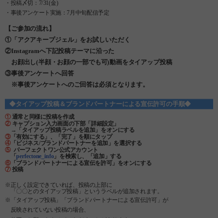
・投稿〆切：7/31(金)
・事後アンケート実施：7月中旬配信予定
【ご参加の流れ】
①「アクアキープジェル」をお試しいただく
②Instagramへ下記投稿テーマに沿った
お顔出し(半顔・お顔の一部でも可)動画をタイアップ投稿
③事後アンケートへ回答
※事後アンケートへのご回答は必須となります。
◆タイアップ投稿＆ブランドパートナーによる宣伝許可の手順◆
①
通常と同様に投稿を作成
②
キャプション入力画面の下部「詳細設定」
→「タイアップ投稿ラベルを追加」をオンにする
③
「有効にする」、「完了」を順にタップ
④
「ビジネス/ブランドパートナーを追加」を選択する
⑤
パーフェクトワン公式アカウント
「
perfectone_info
」を検索し、「追加」する
⑥
「ブランドパートナーによる宣伝を許可」をオンにする
⑦
投稿
※正しく設定できていれば、投稿の上部に
「〇〇とのタイアップ投稿」というラベルが追加されます。
※
「タイアップ投稿」「ブランドパートナーによる宣伝許可」が
反映されていない投稿の場合、