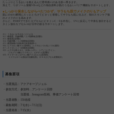
たっぷりとうるおいを抱え込んだ透明感
のある肌へ導きます。
※1
加えて、リポソーム紫根VB
などの独自原料が肌のうるおいバリア機能をサポートします。
※8
●しっかり保水しながらべたつかず、サラもち肌でメイクのりもアップ
肌にのせた瞬間にスッととろけてピタッと密着してサラもち肌に仕上げ、朝のスキンケア後
のメイクのりを高めます。
さらに、PDRNでできたカプセルにビタミンC・Eを内包し、UVに反応して中身を放出するビ
タミン放出カプセル
が日中の肌をサポートします。
※9
※1：うるおいを与えることによる
※2：糖脂質、乳酸桿菌／コメ発酵物(湿潤剤)
※3：糖脂質(湿潤剤)
※4：乳酸桿菌／コメ発酵物(湿潤剤)
※5：膨潤前後の比較(新日本製薬調べ)
※6：ヒアルロン酸Ｎａ(湿潤剤)、ジメチルシリル化シリカ(基剤)
※7：スイゼンジノリ多糖体(湿潤剤)
※8：ムラサキ根エキス、水添レシチン、シアノコバラミン、
ジカプリル酸ピリドキシン、ビオチン(湿潤剤)
※9：テトラヘキシルデカン酸アスコルビル(湿潤剤)、
トコフェロール(製品の抗酸化剤)、ＤＮＡ(カプセル皮膜成分)
募集要項
・当選賞品：アクアキープジェル
・参加方式：参加時…アンケート回答
当選後…Instagram投稿、事後アンケート回答
・当選者数：150名様
・募集期間：7/1(水)～7/12(日)
・当選発表：7/15(水)