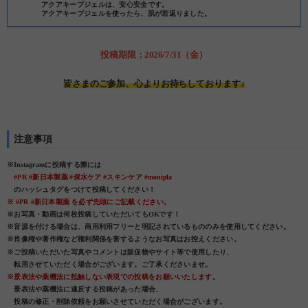
アクアキープジェルは、安心安全です。
アクアキープジェルを使ったら、肌が若返りました。
投稿期限：2026/7/31（金）
皆さまのご参加、心よりお待ちしております♪
注意事項
※Instagramに投稿する際には
#PR #新日本製薬 #保水ケア #スキンケア #monipla
のハッシュタグをつけて投稿してください！
※ #PR #新日本製薬 を必ず先頭にご記載ください。
※お写真・動画は何枚投稿していただいてもOKです！
※音源を付ける場合は、商用利用フリーと明記されているもののみを使用してください。
※肖像権や著作権など権利関係を害するようなお写真はお控えください。
※ご投稿いただいた写真やコメントは販促物やサイト等で使用したり、
転用させていただく場合がございます。ご了承くださいませ。
※景表法や薬機法に抵触しない表現での投稿をお願いいたします。
景表法や薬機法に違反する投稿があった場合、
投稿の修正・削除依頼をお願いさせていただく場合がございます。