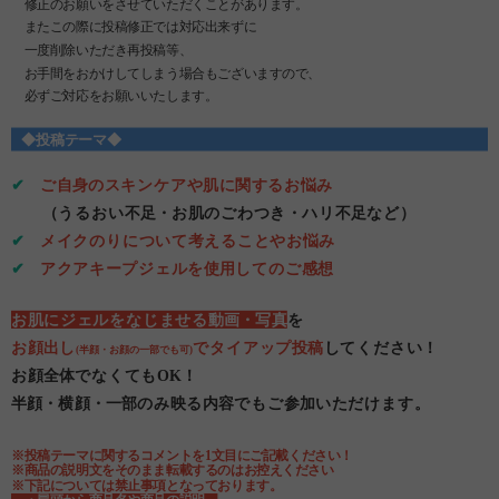
修正のお願いをさせていただくことがあります。
またこの際に投稿修正では対応出来ずに
一度削除いただき再投稿等、
お手間をおかけしてしまう場合もございますので、
必ずご対応をお願いいたします。
◆投稿テーマ◆
✔
ご自身のスキンケアや肌に関するお悩み
（うるおい不足・お肌のごわつき・ハリ不足など）
✔
メイクのりについて考えることやお悩み
✔
アクアキープジェルを使用してのご感想
お肌にジェルをなじませる動画・写真
を
お顔出し
でタイアップ投稿
してください！
(半顔・お顔の一部でも可)
お顔全体でなくてもOK！
半顔・横顔・一部のみ映る内容でもご参加いただけます。
※投稿テーマに関するコメントを1文目にご記載ください！
※商品の説明文をそのまま転載するのはお控えください
※下記については禁止事項となっております。