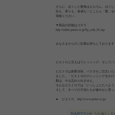
さらに、ほぐした蟹身はもちろん、ほぐし
目も、香りも、食感も！とことん「蟹」を
堪能ください。
▼商品の詳細はコチラ
http://online.pietro.co.jp/Sp_crab_01.asp
みなさまからのご応募お待ちしております
ピエトロと言えばドレッシング、そしてパ
ピエトロは創業当初、パスタをご注文いた
ました。「ピエトロのドレッシングをかけ
動は、今も忘れられません。
そんなピエトロでは「いっしょにたべよう
そして、すべての子供たちが健やかに育っ
► ピエトロ http://www.pietro.co.jp/
12人のファン
が「いいね！」と