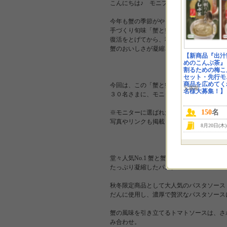
こんにちは♪ モニプラ担当のピエトロお
今年も蟹の季節がやってきました！100%
手づくり旬味「蟹と蟹みその本格トマトソ
復活をとげてから、秋冬の名物パスタソー
蟹のおいしさが凝縮された、濃厚で旨みた
【新商品『出汁
めのこんぶ茶』
割るための梅こ
セット・先行モ
商品を広めてくれ
今回は、この「蟹と蟹みその本格トマトソ
玉露園
名様大募集！】
３０名さまに、モニタープレゼント！
150
名
※モニターに選ばれた方は、商品の感想を
写真やリンクも掲載していただけると嬉し
8月20日(木
堂々人気No.1 蟹と蟹みその旨みを
たっぷり凝縮したパスタソース
秋冬限定商品として大人気のパスタソース
だんに使用し、濃厚で贅沢なパスタソース
蟹の風味を引き立てるトマトソースは、さ
み合わせ。