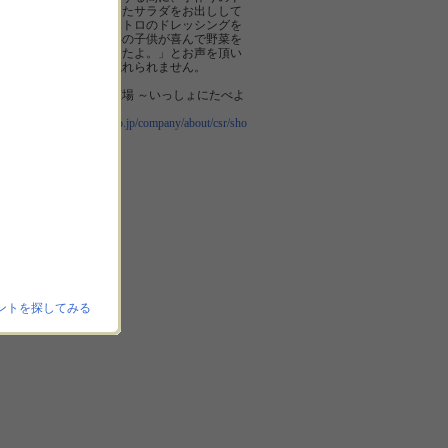
レッシングをかけたサラダをお出しして
いました。「ピエトロのドレッシングを
かけると野菜嫌いの子供が喜んで野菜を
食べるようになったよ。」とお声を頂い
た感動は、今も忘れられません。
【ピエトロ食育広場 ～いっしょにたべよ
う～】
http://www.pietro.co.jp/company/about/csr/sho
kuiku/
ントを探してみる