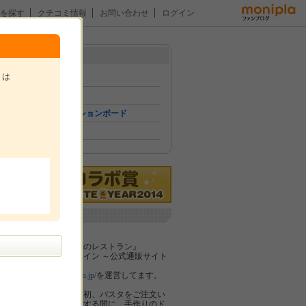
を探す
クチコミ情報
お問い合わせ
ログイン
メニュー
トは
トップ
イベント
コミュニケーションボード
ファン紹介
。
企業紹介
株式会社ピエトロ
『はじまりは一軒のレストラン』
【ピエトロオンライン ～公式通販サイト
～】
http://online.pietro.co.jp/
を運営してます。
ピエトロは創業当初、パスタをご注文い
ただいてお待たせする間に、手作りのド