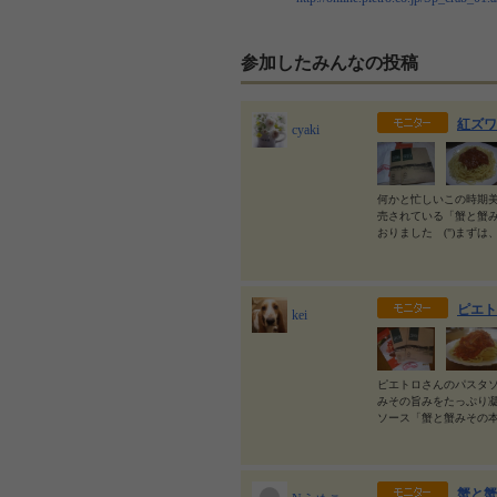
参加したみんなの投稿
紅ズワ
cyaki
何かと忙しいこの時期
売されている「蟹と蟹
おりました (")まずは
ピエト
kei
ピエトロさんのパスタソ
みその旨みをたっぷり
ソース「蟹と蟹みその
蟹と蟹