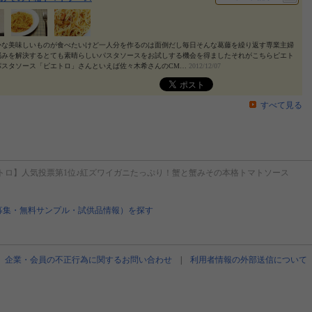
かな美味しいものが食べたいけど一人分を作るのは面倒だし毎日そんな葛藤を繰り返す専業主婦
悩みを解決するとても素晴らしいパスタソースをお試しする機会を得ましたそれがこちらピエト
パスタソース「ピエトロ」さんといえば佐々木希さんのCM…
2012/12/07
すべて見る
トロ】人気投票第1位♪紅ズワイガニたっぷり！蟹と蟹みその本格トマトソース
募集・無料サンプル・試供品情報）を探す
企業・会員の不正行為に関するお問い合わせ
|
利用者情報の外部送信について