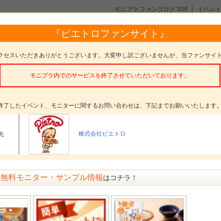
モニプラ ファンブログ TOP
イベント
トロ】人気投票第1位♪紅ズワイガニたっぷり！蟹と蟹みその本格トマトソース
『ピエトロファンサイト』
紅ズワイガニたっぷり！蟹と蟹みその本格トマトソース
クセスいただきありがとうございます。大変申し訳ございませんが、当ファンサイ
モニプラ内でのサービスを終了させていただいております。
。
終了したイベント、モニターに関するお問い合わせは、下記までお願いいたします
タープレゼント
蟹と蟹みその本格トマトソース ２袋セット
株式会社ピエトロ
先
ター数
30名
〆切
参加受付は終了いたしました
方法
選考 発表日： 11月7日(水)
無料モニター・サンプル情報
の
はコチラ！
ージ