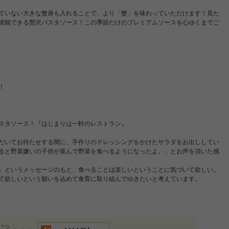
ていない大きな蟹身も入れることで、より「蟹」を味わっていただけます！見た
堪能できる贅沢パスタソース！この季節だけのプレミアムソースを心ゆくまでご
！
スタソース！『はじまりは一軒のレストラン』
だいてお待たせする間に、手作りのドレッシングをかけたサラダをお出ししてい
ると野菜嫌いの子供が喜んで野菜を食べるようになったよ。」とお声を頂いた感
」というメッセージのもと、食べることは楽しいということに気づいて欲しい。
て欲しいという願いを込めて食育に取り組んでゆきたいと考えています。
いっ