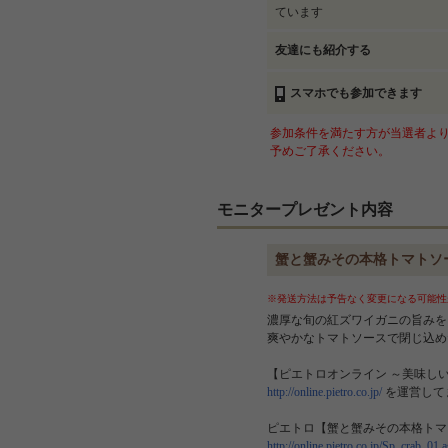
ています
友達にも紹介する
スマホでも参加できます
参加条件を満たす方が当選者より
予めご了承ください。
モニタープレゼント内容
蟹と蟹みその本格トマトソ
※発送方法は予告なく変更になる可能性
濃厚な旬の紅ズワイガニの旨みを
爽やかなトマトソースで閉じ込め
【ピエトロオンライン ～美味し
http://online.pietro.co.jp/
を運営して
ピエトロ【蟹と蟹みその本格トマ
http://online.pietro.co.jp/Sp_crab_01.