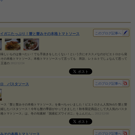
このブログ記事へ
イガニたっぷり！蟹と蟹みその本格トマトソース
美味しいものは食べたい！でも手抜きをしたくない！という方にオススメなのがピエトロから発
みその本格トマトソース」本格トマトソースって言っても 所詮、レトルトでしょなんて思って
、王道の
2012/12/24
このブログ記事へ
ロ パスタソース
ース「蟹と蟹みその本格トマトソース」を食べちゃいました！ピエトロさん人気No1の 蟹と蟹
凝縮したパスタソース！今年も蟹の季節がやってきました！秋冬限定商品として大人気のパスタ
本格トマトソース」は、冬の旬素材「国産紅ズワイガニ」をふんだん…
2012/12/08
このブログ記事へ
みその本格トマトソース