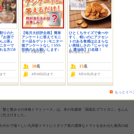
じさんです。
国産の紅ズワイガニたっぷり！
ース」は、お客さまの「もう一度食べたい」の声で
スとなりました。
っぷりの贅沢な味わいです。
割りのた
【毎月大好評企画】簡単
ひとくちサイズで食べや
『お酒で
アンケートに答えてモニ
すく、軽いのにアクセン
んぶ茶』
ター品をゲット♪モニター
トのある食感は止まらな
ニターで
後アンケートなし！SNS
い美味しさの『じゃりせ
る方150
投稿のみお願いします♪
ん 醤油味】15名様！
ース」を２袋セットで
マルトモ株式会社
株式会社もち吉
10
名
15
名
ブログでご紹介くださいますようお願いいたします。
いです♪
)まで
8月16日(日)まで
8月31日(月)まで
もっとイベ
「蟹と蟹みその本格トマトソース」は、冬の旬素材「国産紅ズワイガニ」をふん
に仕上げました。
わやかで瑞々しい九州産トマトにイタリア産の濃厚なトマトを合わせた最高の組