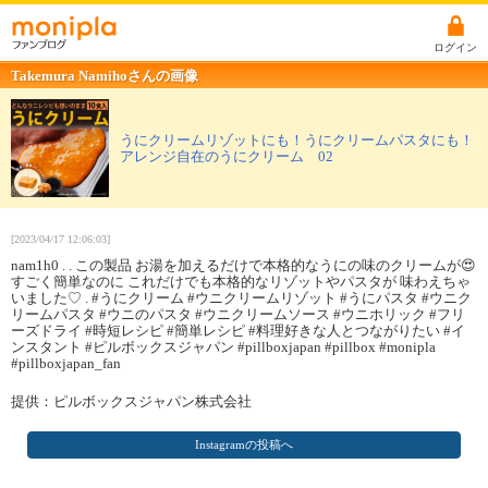
ログイン
Takemura Namihoさんの画像
うにクリームリゾットにも！うにクリームパスタにも！
アレンジ自在のうにクリーム 02
[2023/04/17 12:06:03]
nam1h0 . . この製品 お湯を加えるだけで本格的なうにの味のクリームが😍
すごく簡単なのに これだけでも本格的なリゾットやパスタが 味わえちゃ
いました♡ . #うにクリーム #ウニクリームリゾット #うにパスタ #ウニク
リームパスタ #ウニのパスタ #ウニクリームソース #ウニホリック #フリ
ーズドライ #時短レシピ #簡単レシピ #料理好きな人とつながりたい #イ
ンスタント #ピルボックスジャパン #pillboxjapan #pillbox #monipla
#pillboxjapan_fan
提供：ピルボックスジャパン株式会社
Instagramの投稿へ