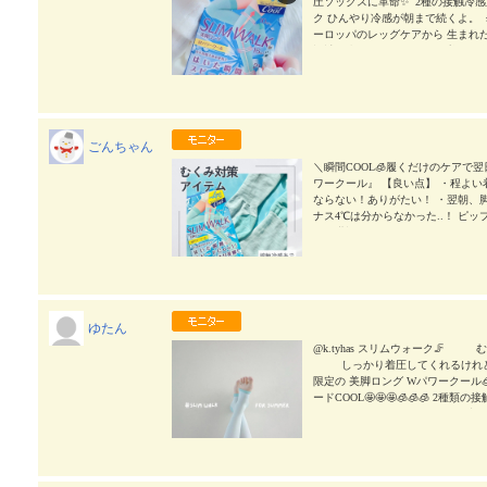
圧ソックスに革命✨ㅤㅤㅤ ㅤㅤㅤㅤㅤㅤㅤㅤㅤ 
クㅤㅤㅤ ㅤㅤㅤひんやり冷感が朝まで続くよ。ㅤㅤㅤ ㅤㅤㅤㅤㅤㅤ ㅤㅤㅤ
ーロッパのレッグケアから 生まれた段階
設計で脚を軽やかに 細く、美しく整えます。ㅤㅤㅤ ㅤㅤ
を塗って履くと浸透力もㅤㅤㅤ ㅤㅤㅤupして膝がツルツル
ピップ株式会社 #スリムウォーク #SLIM
p_fan #スリムウォーク #浮腫み解消 
ごんちゃん
＼瞬間COOL🧊履くだけのケアで翌
ワークール』 【良い点】 ・程よ
ならない！ありがたい！ ・翌朝、脚
ナス4℃は分からなかった..！ ピ
らお世話になっております... ス
しないので、 脚が浮腫むってこう
朝の脚のだるさが変わる変わる...
寝ている時に使っても苦しさや違
冷感糸を使用しているので、 ひんや
も使いやすかったのがありがたポイン
ゆたん
から、この違いは感じられた⭕️ 
させていただいてるアイテムです🧦 𓂃
@k.tyhas スリムウォーク🦵
ングパワークール 𓂃 𓈒𓏸 #PR 
しっかり着圧してくれるけれど 
#着圧 #美脚ケア #monipla #pi
限定の 美脚ロング Wパワークール
2024/08/22
ードCOOL🤩🤩🤩🧊🧊🧊 
ときも履いているのだけれど 翌
ると細見えするのもすき← アップす
ケアに欠かせないアイテムだよん💓
MWALK #美脚ロング #着圧 #美脚ケア #m