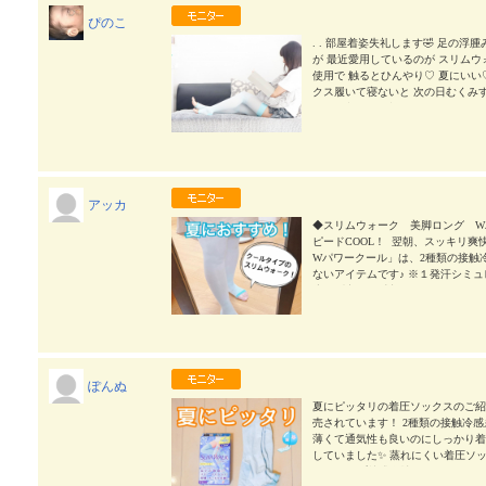
ぴのこ
. . 部屋着姿失礼します🤣 足の
が 最近愛用しているのが スリムウ
使用で 触るとひんやり♡ 夏にいい
クス履いて寝ないと 次の日むくみす
す。 ✳︎効果を保証するものではありません
ムウォーク #SLIMWALK #美脚ロング #
アッカ
◆スリムウォーク 美脚ロング W
ピードCOOL！ 翌朝、スッキリ爽
Wパワークール」は、2種類の接触冷
ないアイテムです♪ ※１発汗シミ
度を測定。 ◼︎感想◼︎ スリムウ
タイプしか使ったことがなく、クー
しがちだけど、これはひんやりして
た〜！ #PR #ピップ株式会社 #スリ
#monipla #pip_fan
2024/08/21
ぽんぬ
夏にピッタリの着圧ソックスのご紹
売されています！ 2種類の接触冷感
薄くて通気性も良いのにしっかり着
していました✨ 蒸れにくい着圧ソッ
PR #ピップ株式会社 #スリムウォーク #