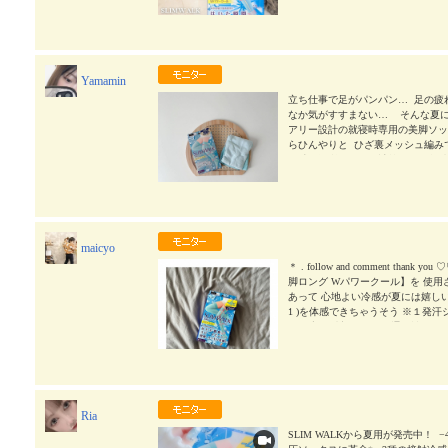
スリムウォーク #SLIMWALK #美脚ロング
Yamamin
立ち仕事で足がパンパン… 足の疲
なか気がすすまない… そんな夏に
アリー設計の就寝時専用の美脚ソッ
らひんやりと ひざ裏メッシュ編み
け感も場所によって計算された段階
履いてても苦になりませんでした #PR
美脚ロング #着圧 #美脚ケア #monipla 
maicyo
＊ . follow and comment th
脚ロング Wパワークール】を 使用さ
あって 心地よい冷感が夏には嬉しい
1 )を体感できちゃうそう ※１発
面温度を測定。 まだ、通気性のよ
もあります☺️ . これを履いて寝ると
#PR #ピップ株式会社 #スリムウォーク
la #pip_fan
2024/08/22
Ria
SLIM WALKから夏用が発売中！ㅤㅤㅤ ㅤㅤㅤㅤㅤㅤ ㅤㅤ