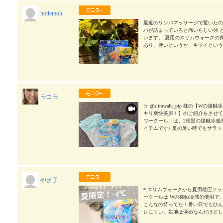
hotlemon
最近のリンパマッサージで驚いたのは
パが詰まっていると痛いらしい😣
います。 夏用のスリムウォークの良
あり、硬いというか、キツイという
着用時に少しコツがいりますが、 
苦しさ、キツさを感じません。 で
うちするとセルライトになってしま
びりタイム中 着用してナガラケア💛
スリムウォーク #SLIMWALK #美脚ロング
モコモ
☆ @slimwalk_pip 様の【W
キリ爽快美脚！】のご紹介をさせてい
ワークール」は、2種類の接触冷感
イテムです♪ 夏の暑い時でもサラッ
スメします！ 柔らかい素材なので履
日の終わりに足のケア！ 皆さんどーで
SLIMWALK #美脚ロング #着圧 #美脚ケア
やさ子
* スリムウォークから夏用着圧ソッ
ークールは Wの接触冷感糸使用で、
こんなの待ってた！暑い日でもひん
レにくい、生地は薄めなんだけどしっ
期嬉しい消臭効果つきなので、お疲れ