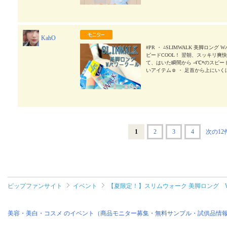
a #pip_fan
2024/08/21
KahO
#PR ・ ⁂SLIMWALK 美脚ロ
ピードCOOL！ 翌朝、スッキリ爽
て、はいた瞬間から -4℃*のスピー
いアイテム☺️ ・ 足首から上にい
なく、はいていても ストレスフリーで
っていて、 接触冷感糸だから、暑い
いけど、暑いのは イヤ〜！と思って
できるから、何より楽チンだし は
れました🌙 エアコンで脚が冷えると
らなかったです🙌 ・ 洗い替えに、
により、太もも部生地にて模擬皮ふ
ーク #SLIMWALK #美脚ロング #
1
2
3
4
次の12
ピップファンサイト
イベント
【夏限定！】スリムウォーク 美脚ロング 
美容・美白・コスメ のイベント（商品モニター募集・無料サンプル・試供品情